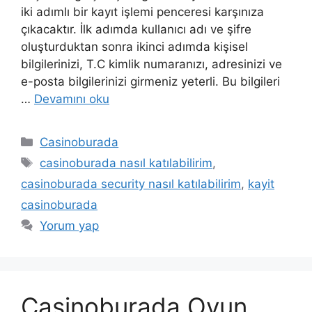
iki adımlı bir kayıt işlemi penceresi karşınıza
çıkacaktır. İlk adımda kullanıcı adı ve şifre
oluşturduktan sonra ikinci adımda kişisel
bilgilerinizi, T.C kimlik numaranızı, adresinizi ve
e-posta bilgilerinizi girmeniz yeterli. Bu bilgileri
…
Devamını oku
Kategoriler
Casinoburada
Etiketler
casinoburada nasıl katılabilirim
,
casinoburada security nasıl katılabilirim
,
kayit
casinoburada
Yorum yap
Casinoburada Oyun