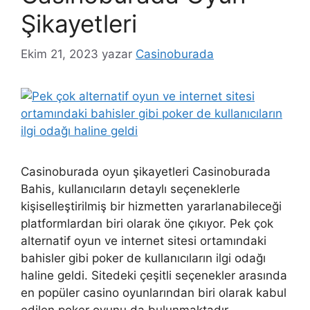
Şikayetleri
Ekim 21, 2023
yazar
Casinoburada
Casinoburada oyun şikayetleri Casinoburada
Bahis, kullanıcıların detaylı seçeneklerle
kişiselleştirilmiş bir hizmetten yararlanabileceği
platformlardan biri olarak öne çıkıyor. Pek çok
alternatif oyun ve internet sitesi ortamındaki
bahisler gibi poker de kullanıcıların ilgi odağı
haline geldi. Sitedeki çeşitli seçenekler arasında
en popüler casino oyunlarından biri olarak kabul