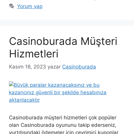
Yorum yap
Casinoburada Müşteri
Hizmetleri
Kasım 18, 2023
yazar
Casinoburada
Casinoburada müşteri hizmetleri çok popüler
olan Casinoburada oyununu takip ederseniz,
yurtdışındaki ödemeler için çevrimiçi kuponlar