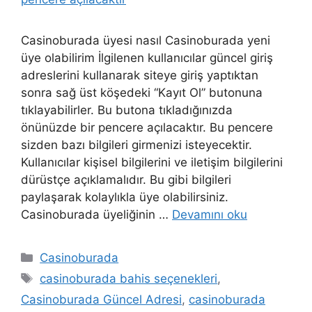
Casinoburada üyesi nasıl Casinoburada yeni
üye olabilirim İlgilenen kullanıcılar güncel giriş
adreslerini kullanarak siteye giriş yaptıktan
sonra sağ üst köşedeki “Kayıt Ol” butonuna
tıklayabilirler. Bu butona tıkladığınızda
önünüzde bir pencere açılacaktır. Bu pencere
sizden bazı bilgileri girmenizi isteyecektir.
Kullanıcılar kişisel bilgilerini ve iletişim bilgilerini
dürüstçe açıklamalıdır. Bu gibi bilgileri
paylaşarak kolaylıkla üye olabilirsiniz.
Casinoburada üyeliğinin …
Devamını oku
Kategoriler
Casinoburada
Etiketler
casinoburada bahis seçenekleri
,
Casinoburada Güncel Adresi
,
casinoburada