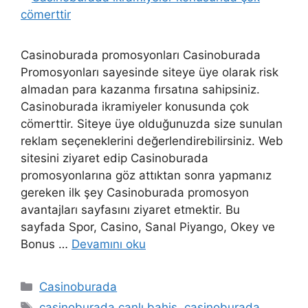
Casinoburada promosyonları Casinoburada
Promosyonları sayesinde siteye üye olarak risk
almadan para kazanma fırsatına sahipsiniz.
Casinoburada ikramiyeler konusunda çok
cömerttir. Siteye üye olduğunuzda size sunulan
reklam seçeneklerini değerlendirebilirsiniz. Web
sitesini ziyaret edip Casinoburada
promosyonlarına göz attıktan sonra yapmanız
gereken ilk şey Casinoburada promosyon
avantajları sayfasını ziyaret etmektir. Bu
sayfada Spor, Casino, Sanal Piyango, Okey ve
Bonus …
Devamını oku
Kategoriler
Casinoburada
Etiketler
casinoburada canlı bahis
,
casinoburada