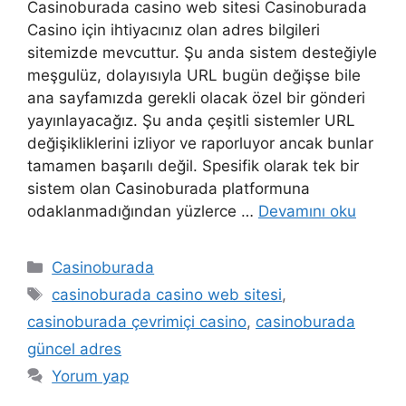
Casinoburada casino web sitesi Casinoburada
Casino için ihtiyacınız olan adres bilgileri
sitemizde mevcuttur. Şu anda sistem desteğiyle
meşgulüz, dolayısıyla URL bugün değişse bile
ana sayfamızda gerekli olacak özel bir gönderi
yayınlayacağız. Şu anda çeşitli sistemler URL
değişikliklerini izliyor ve raporluyor ancak bunlar
tamamen başarılı değil. Spesifik olarak tek bir
sistem olan Casinoburada platformuna
odaklanmadığından yüzlerce …
Devamını oku
Kategoriler
Casinoburada
Etiketler
casinoburada casino web sitesi
,
casinoburada çevrimiçi casino
,
casinoburada
güncel adres
Yorum yap