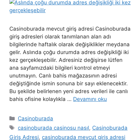
Casinoburada mevcut giriş adresi Casinoburada
giriş adresleri olarak tanımlanan alan adı
bilgilerinde haftalık olarak değişiklikler meydana
gelir. Aslında çoğu durumda adres değişikliği iki
kez gerçekleşebilir. Adresiniz değişirse lütfen
ana sayfamızdaki bilgileri kontrol etmeyi
unutmayın. Canlı bahis mağazasının adresi
değiştiğinde ismin sonuna bir sayı eklenecektir.
Bu şekilde belirlenen yeni adres verileri ile canlı
bahis ofisine kolaylıkla …
Devamını oku
Kategoriler
Casinoburada
Etiketler
casinoburada casinosu nasıl
,
Casinoburada
Giriş Adresi
,
casinoburada mevcut giriş adresi