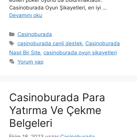
edilen poker oyunu da bulunmaktadır.
Casinoburada Oyun Şikayetleri, en iyi …
Devamını oku
Kategoriler
Casinoburada
Etiketler
casinoburada canli destek
,
Casinoburada
Nasıl Bir Site
,
casinoburada oyun şikayetleri
Yorum yap
Casinoburada Para
Yatırma Ve Çekme
Belgeleri
Ekim 18, 2023
yazar
Casinoburada