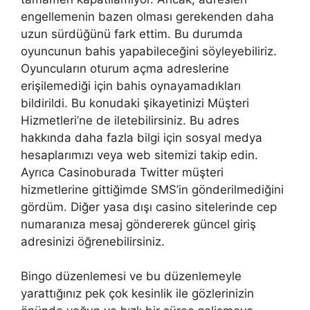
engellemenin bazen olması gerekenden daha
uzun sürdüğünü fark ettim. Bu durumda
oyuncunun bahis yapabileceğini söyleyebiliriz.
Oyuncuların oturum açma adreslerine
erişilemediği için bahis oynayamadıkları
bildirildi. Bu konudaki şikayetinizi Müşteri
Hizmetleri’ne de iletebilirsiniz. Bu adres
hakkında daha fazla bilgi için sosyal medya
hesaplarımızı veya web sitemizi takip edin.
Ayrıca Casinoburada Twitter müşteri
hizmetlerine gittiğimde SMS’in gönderilmediğini
gördüm. Diğer yasa dışı casino sitelerinde cep
numaranıza mesaj göndererek güncel giriş
adresinizi öğrenebilirsiniz.
Bingo düzenlemesi ve bu düzenlemeyle
yarattığınız pek çok kesinlik ile gözlerinizin