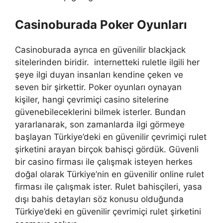
Casinoburada Poker Oyunları
Casinoburada ayrıca en güvenilir blackjack
sitelerinden biridir. internetteki ruletle ilgili her
şeye ilgi duyan insanları kendine çeken ve
seven bir şirkettir. Poker oyunları oynayan
kişiler, hangi çevrimiçi casino sitelerine
güvenebileceklerini bilmek isterler. Bundan
yararlanarak, son zamanlarda ilgi görmeye
başlayan Türkiye’deki en güvenilir çevrimiçi rulet
şirketini arayan birçok bahisçi gördük. Güvenli
bir casino firması ile çalışmak isteyen herkes
doğal olarak Türkiye’nin en güvenilir online rulet
firması ile çalışmak ister. Rulet bahisçileri, yasa
dışı bahis detayları söz konusu olduğunda
Türkiye’deki en güvenilir çevrimiçi rulet şirketini