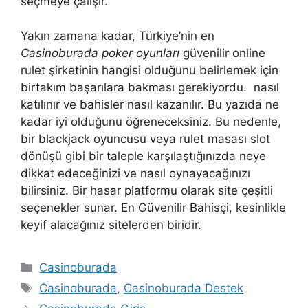
seçmeye çalışır.
Yakın zamana kadar, Türkiye’nin en
Casinoburada poker oyunları
güvenilir online
rulet şirketinin hangisi olduğunu belirlemek için
birtakım başarılara bakması gerekiyordu. nasıl
katılınır ve bahisler nasıl kazanılır. Bu yazıda ne
kadar iyi olduğunu öğreneceksiniz. Bu nedenle,
bir blackjack oyuncusu veya rulet masası slot
dönüşü gibi bir taleple karşılaştığınızda neye
dikkat edeceğinizi ve nasıl oynayacağınızı
bilirsiniz. Bir hasar platformu olarak site çeşitli
seçenekler sunar. En Güvenilir Bahisçi, kesinlikle
keyif alacağınız sitelerden biridir.
Kategoriler
Casinoburada
Etiketler
Casinoburada
,
Casinoburada Destek