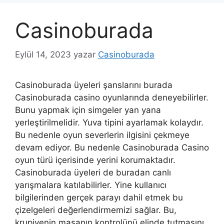
Casinoburada
Eylül 14, 2023
yazar
Casinoburada
Casinoburada üyeleri şanslarını burada
Casinoburada casino oyunlarında deneyebilirler.
Bunu yapmak için simgeler yan yana
yerleştirilmelidir. Yuva tipini ayarlamak kolaydır.
Bu nedenle oyun severlerin ilgisini çekmeye
devam ediyor. Bu nedenle Casinoburada Casino
oyun türü içerisinde yerini korumaktadır.
Casinoburada üyeleri de buradan canlı
yarışmalara katılabilirler. Yine kullanıcı
bilgilerinden gerçek parayı dahil etmek bu
çizelgeleri değerlendirmemizi sağlar. Bu,
krupiyenin masanın kontrolünü elinde tutmasını