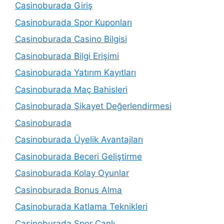
Casinoburada Giriş
Casinoburada Spor Kuponları
Casinoburada Casino Bilgisi
Casinoburada Bilgi Erişimi
Casinoburada Yatırım Kayıtları
Casinoburada Maç Bahisleri
Casinoburada Şikayet Değerlendirmesi
Casinoburada
Casinoburada Üyelik Avantajları
Casinoburada Beceri Geliştirme
Casinoburada Kolay Oyunlar
Casinoburada Bonus Alma
Casinoburada Katlama Teknikleri
Casinoburada Spor Canlı