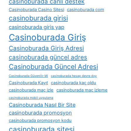
casinoburada canli destek
Casinoburada Casino Sitesi
casinoburada com
casinoburada girisi
casinoburada giris yap
Casinoburada Giriş
Casinoburada Giriş Adresi
casinoburada güncel adres
Casinoburada Güncel Adresi
Casinoburada Güvenilir Mi
casinoburada hesap devre dışı
Casinoburada Kayıt
casinoburada kaç oldu
casinoburada maç izle
casinoburada maç izleme
casinoburada mobil uygulama
Casinoburada Nasıl Bir Site
casinoburada promosyon
casinoburada promosyon kodu
casinoburada sitesi