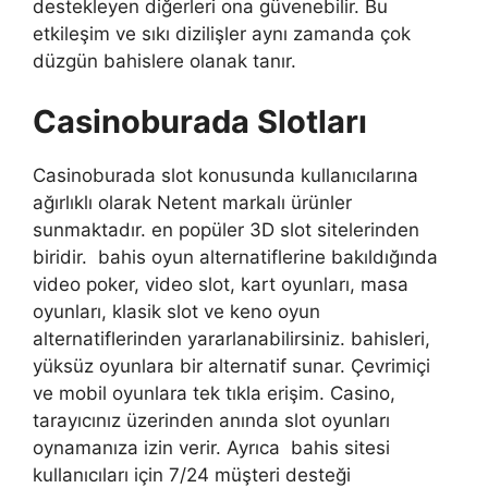
destekleyen diğerleri ona güvenebilir. Bu
etkileşim ve sıkı dizilişler aynı zamanda çok
düzgün bahislere olanak tanır.
Casinoburada Slotları
Casinoburada slot konusunda kullanıcılarına
ağırlıklı olarak Netent markalı ürünler
sunmaktadır. en popüler 3D slot sitelerinden
biridir. bahis oyun alternatiflerine bakıldığında
video poker, video slot, kart oyunları, masa
oyunları, klasik slot ve keno oyun
alternatiflerinden yararlanabilirsiniz. bahisleri,
yüksüz oyunlara bir alternatif sunar. Çevrimiçi
ve mobil oyunlara tek tıkla erişim. Casino,
tarayıcınız üzerinden anında slot oyunları
oynamanıza izin verir. Ayrıca bahis sitesi
kullanıcıları için 7/24 müşteri desteği