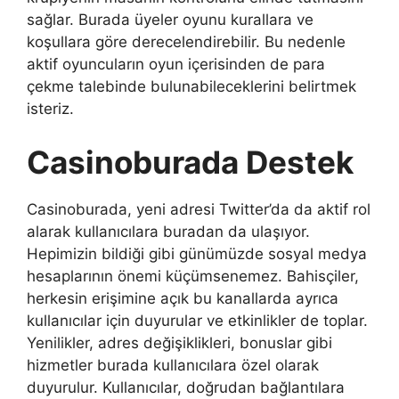
sağlar. Burada üyeler oyunu kurallara ve
koşullara göre derecelendirebilir. Bu nedenle
aktif oyuncuların oyun içerisinden de para
çekme talebinde bulunabileceklerini belirtmek
isteriz.
Casinoburada Destek
Casinoburada, yeni adresi Twitter’da da aktif rol
alarak kullanıcılara buradan da ulaşıyor.
Hepimizin bildiği gibi günümüzde sosyal medya
hesaplarının önemi küçümsenemez. Bahisçiler,
herkesin erişimine açık bu kanallarda ayrıca
kullanıcılar için duyurular ve etkinlikler de toplar.
Yenilikler, adres değişiklikleri, bonuslar gibi
hizmetler burada kullanıcılara özel olarak
duyurulur. Kullanıcılar, doğrudan bağlantılara