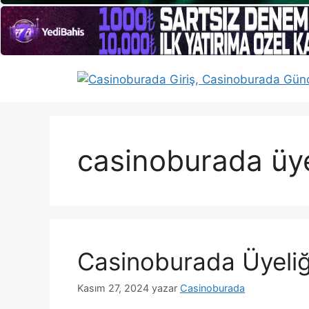
İçeriğe
atla
casinoburada üyel
Casinoburada Üyeliği
Kasım 27, 2024
yazar
Casinoburada