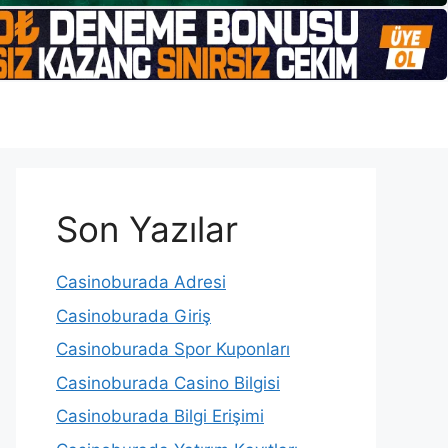
Son Yazılar
Casinoburada Adresi
Casinoburada Giriş
Casinoburada Spor Kuponları
Casinoburada Casino Bilgisi
Casinoburada Bilgi Erişimi