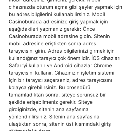
cihazınızda oturum açma gibi şeyler yapmak için
bu adres bilgilerini kullanabilirsiniz. Mobil
Casinoburada adresinize giriş yapmak için
aşağıdakileri yapmanız gerekir: Önce
Casinoburada mobil adresine gidin. Sitenin
mobil adresine eriştikten sonra adres
tarayıcısını girin. Adres bilgilerinizi girmek için
kullandığınız tarayıcı çok önemlidir. İOS cihazları
Safari’yi kullanır ve Android cihazlar Chrome
tarayıcısını kullanır. Cihazınızın işletim sistemi
için bir tarayıcı seçerseniz, adres tarayıcısını
kolayca girebilirsiniz. Bu prosedürü
tamamladıktan sonra, siteye sorunsuz bir
şekilde erişebilmeniz gerekir. Siteye
girdiğinizde, sitenin ana sayfasına
yönlendirilirsiniz. Sitenin ana sayfasına
ulaştıktan sonra, sitenin üst kısmındaki giriş