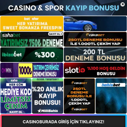
×
CASINOBURADA GİRİŞ İÇİN TIKLAYINIZ!