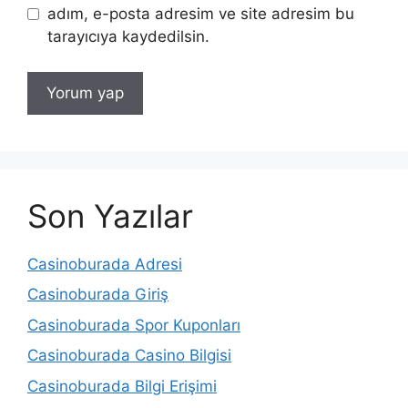
adım, e-posta adresim ve site adresim bu
tarayıcıya kaydedilsin.
Son Yazılar
Casinoburada Adresi
Casinoburada Giriş
Casinoburada Spor Kuponları
Casinoburada Casino Bilgisi
Casinoburada Bilgi Erişimi