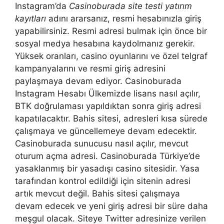
Instagram’da
Casinoburada site testi yatırım
kayıtları
adını ararsanız, resmi hesabınızla giriş
yapabilirsiniz. Resmi adresi bulmak için önce bir
sosyal medya hesabına kaydolmanız gerekir.
Yüksek oranları, casino oyunlarını ve özel telgraf
kampanyalarını ve resmi giriş adresini
paylaşmaya devam ediyor. Casinoburada
Instagram Hesabı Ülkemizde lisans nasıl açılır,
BTK doğrulaması yapıldıktan sonra giriş adresi
kapatılacaktır. Bahis sitesi, adresleri kısa sürede
çalışmaya ve güncellemeye devam edecektir.
Casinoburada sunucusu nasıl açılır, mevcut
oturum açma adresi. Casinoburada Türkiye’de
yasaklanmış bir yasadışı casino sitesidir. Yasa
tarafından kontrol edildiği için sitenin adresi
artık mevcut değil. Bahis sitesi çalışmaya
devam edecek ve yeni giriş adresi bir süre daha
meşgul olacak. Siteye Twitter adresinize verilen