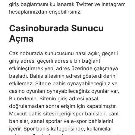
giriş bağlantısını kullanarak Twitter ve Instagram
hesaplarınızdan erişebilirsiniz.
Casinoburada Sunucu
Açma
Casinoburada sunucusunu nasıl açılır, geçerli
giriş adresi geçerli adresle bir bağlantı
etkinleştirerek yeni adres üzerinde çalışmaya
başladı. Bahis sitesinin adresi gösterdiklerini
etkilemez. Sitede bahis oynayabileceğiniz ve
casino oyunları oynayabileceğiniz oyunlar var.
Bu nedenle, Sitenin giriş adresi yasal
doğrulamadan sonra erişim için kapatılmıştır.
Mevcut bahis sitesi içeriği spor bahisleri, canlı
bahisler, sanal sporlar ve e-spor bahislerini
içerir. Spor bahis kategorisinde, kullanıcılar