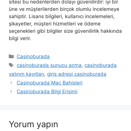
sitesi bu nedenlerden dolayı güvenilirdir: iyi bir
üne ve müşterilerden birçok olumlu incelemeye
sahiptir. Lisans bilgileri, kullanıcı incelemeleri,
şikayetler, müşteri hizmetleri ve ödeme
seçenekleri gibi bilgiler size güvenilirlik hakkında
bilgi verir.
Kategoriler
Casinoburada
Etiketler
casinoburada sunucu açma
,
casinoburada
yatırım kayıtları
,
giris adresi casinoburada
Casinoburada Maç Bahisleri
Casinoburada Bilgi Erişimi
Yorum yapın