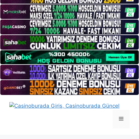
İçeriğe
atla
Menü