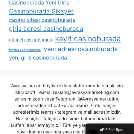
Casinoburada Yeni Giriş
Casinoburada Şikayet
casino sitesi casinoburada
giris adresi casinoburada
kayit casinoburada
güncel casinoburada
yeni adresi casinoburada
twitter casinoburada
yeni giris casinoburada
Avrasya'nın en büyük reklam platformunda olmak için
Microsoft Teams:
reklam@avrasyamarketing.com
adresimizden veya Telegram: @Avrasyamarketing
adresimizden irtibat kurabilirsiniz. (Tek iletişim
adreslerimiz teams / telegram ve mail adresimizdir.
Harici hiçbir iletişim adresimiz bulunmamaktadır.
Lütfen itibar etmeyiniz.) Türkiye yasalarına göre 7258
sayılı kanun uyarınca yasa dışı bahis oynamanın