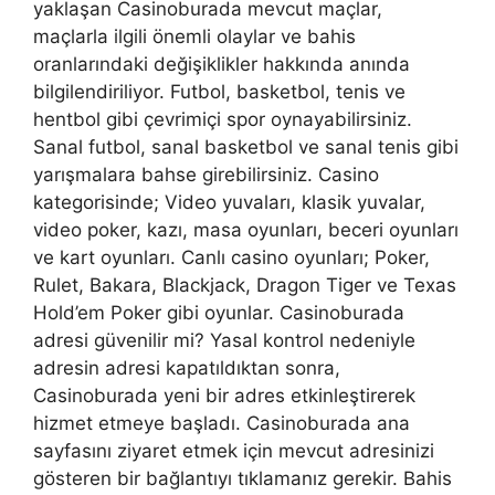
yaklaşan Casinoburada mevcut maçlar,
maçlarla ilgili önemli olaylar ve bahis
oranlarındaki değişiklikler hakkında anında
bilgilendiriliyor. Futbol, basketbol, tenis ve
hentbol gibi çevrimiçi spor oynayabilirsiniz.
Sanal futbol, sanal basketbol ve sanal tenis gibi
yarışmalara bahse girebilirsiniz. Casino
kategorisinde; Video yuvaları, klasik yuvalar,
video poker, kazı, masa oyunları, beceri oyunları
ve kart oyunları. Canlı casino oyunları; Poker,
Rulet, Bakara, Blackjack, Dragon Tiger ve Texas
Hold’em Poker gibi oyunlar. Casinoburada
adresi güvenilir mi? Yasal kontrol nedeniyle
adresin adresi kapatıldıktan sonra,
Casinoburada yeni bir adres etkinleştirerek
hizmet etmeye başladı. Casinoburada ana
sayfasını ziyaret etmek için mevcut adresinizi
gösteren bir bağlantıyı tıklamanız gerekir. Bahis