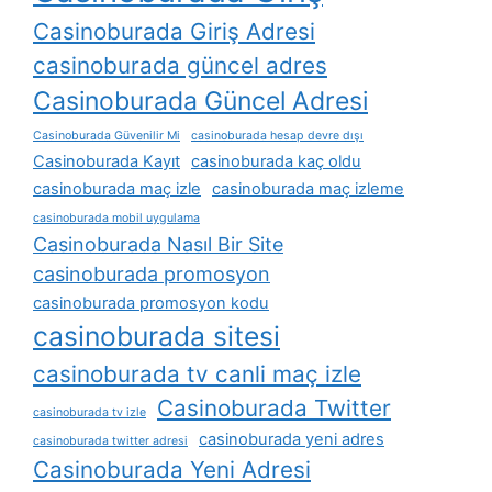
Casinoburada Giriş Adresi
casinoburada güncel adres
Casinoburada Güncel Adresi
Casinoburada Güvenilir Mi
casinoburada hesap devre dışı
Casinoburada Kayıt
casinoburada kaç oldu
casinoburada maç izle
casinoburada maç izleme
casinoburada mobil uygulama
Casinoburada Nasıl Bir Site
casinoburada promosyon
casinoburada promosyon kodu
casinoburada sitesi
casinoburada tv canli maç izle
Casinoburada Twitter
casinoburada tv izle
casinoburada yeni adres
casinoburada twitter adresi
Casinoburada Yeni Adresi