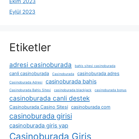
Ekim 2023
Eylül 2023
Etiketler
adresi casinoburada
bahis sitesi casinoburada
canli casinoburada
casinoburada adres
Casinoburada
casinoburada bahis
Casinoburada Adresi
Casinoburada Bahis Sitesi
casinoburada blackjack
casinoburada bonus
casinoburada canli destek
Casinoburada Casino Sitesi
casinoburada com
casinoburada girisi
casinoburada giris yap
Casinoburada Giriş