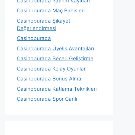
Casinoburada Yatırım Kayıtları
Casinoburada Maç Bahisleri
Casinoburada Şikayet
Değerlendirmesi
Casinoburada
Casinoburada Üyelik Avantajları
Casinoburada Beceri Geliştirme
Casinoburada Kolay Oyunlar
Casinoburada Bonus Alma
Casinoburada Katlama Teknikleri
Casinoburada Spor Canlı