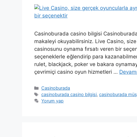
Casinoburada casino bilgisi Casinoburada 
makaleyi okuyabilirsiniz. Live Casino, si
casinosunu oynama fırsatı veren bir seçe
seçeneklerle eğlendirip para kazanabilmeni
rulet, blackjack, poker ve bakara oynamay
çevrimiçi casino oyun hizmetleri …
Devamı
Kategoriler
Casinoburada
Etiketler
casinoburada casino bilgisi
,
casinoburada müş
Yorum yap