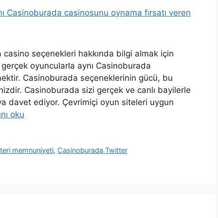
casino seçenekleri hakkında bilgi almak için
ze gerçek oyuncularla aynı Casinoburada
nektir. Casinoburada seçeneklerinin gücü, bu
zdir. Casinoburada sizi gerçek ve canlı bayilerle
a davet ediyor. Çevrimiçi oyun siteleri uygun
nı oku
teri memnuniyeti
,
Casinoburada Twitter