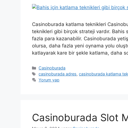
Casinoburada katlama teknikleri Casinobur
teknikleri gibi birçok strateji vardır. Bahis 
fazla para kazanabilir. Casinoburada yeti
olursa, daha fazla yeni oynama yolu oluştur
katlayarak kare bir şekle katlama, daha 
Kategoriler
Casinoburada
Etiketler
casinoburada adres
,
casinoburada katlama tekn
Yorum yap
Casinoburada Slot M