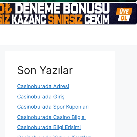
Son Yazılar
Casinoburada Adresi
Casinoburada Giriş
Casinoburada Spor Kuponları
Casinoburada Casino Bilgisi
Casinoburada Bilgi Erişimi