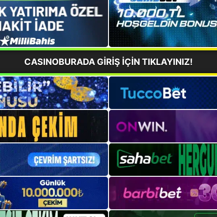
CASINOBURADA GİRİŞ İÇİN TIKLAYINIZ!