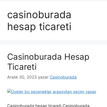
casinoburada
hesap ticareti
Casinoburada Hesap
Ticareti
Aralık 30, 2023
yazar
Casinoburada
Casinoburada hesap ticareti Casinoburada