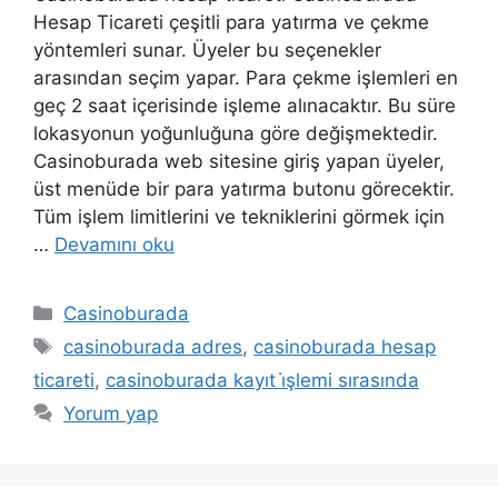
Hesap Ticareti çeşitli para yatırma ve çekme
yöntemleri sunar. Üyeler bu seçenekler
arasından seçim yapar. Para çekme işlemleri en
geç 2 saat içerisinde işleme alınacaktır. Bu süre
lokasyonun yoğunluğuna göre değişmektedir.
Casinoburada web sitesine giriş yapan üyeler,
üst menüde bir para yatırma butonu görecektir.
Tüm işlem limitlerini ve tekniklerini görmek için
…
Devamını oku
Kategoriler
Casinoburada
Etiketler
casinoburada adres
,
casinoburada hesap
ticareti
,
casinoburada kayıt i̇şlemi sırasında
Yorum yap