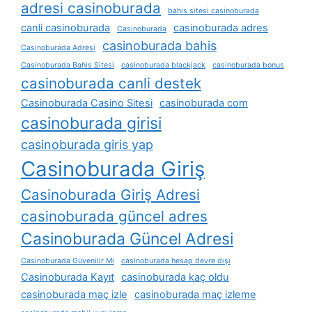
adresi casinoburada
bahis sitesi casinoburada
canli casinoburada
casinoburada adres
Casinoburada
casinoburada bahis
Casinoburada Adresi
Casinoburada Bahis Sitesi
casinoburada blackjack
casinoburada bonus
casinoburada canli destek
Casinoburada Casino Sitesi
casinoburada com
casinoburada girisi
casinoburada giris yap
Casinoburada Giriş
Casinoburada Giriş Adresi
casinoburada güncel adres
Casinoburada Güncel Adresi
Casinoburada Güvenilir Mi
casinoburada hesap devre dışı
Casinoburada Kayıt
casinoburada kaç oldu
casinoburada maç izle
casinoburada maç izleme