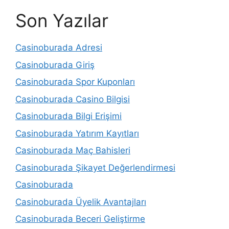
Son Yazılar
Casinoburada Adresi
Casinoburada Giriş
Casinoburada Spor Kuponları
Casinoburada Casino Bilgisi
Casinoburada Bilgi Erişimi
Casinoburada Yatırım Kayıtları
Casinoburada Maç Bahisleri
Casinoburada Şikayet Değerlendirmesi
Casinoburada
Casinoburada Üyelik Avantajları
Casinoburada Beceri Geliştirme