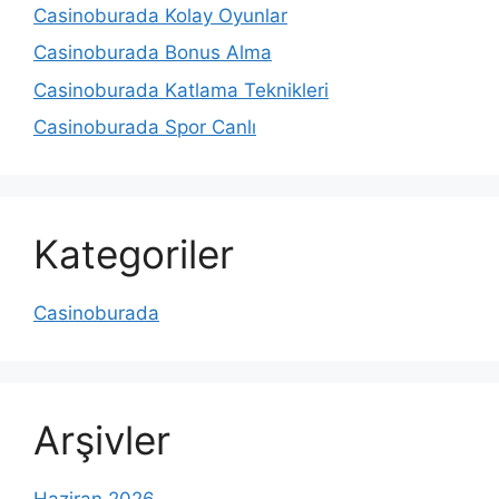
Casinoburada Kolay Oyunlar
Casinoburada Bonus Alma
Casinoburada Katlama Teknikleri
Casinoburada Spor Canlı
Kategoriler
Casinoburada
Arşivler