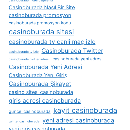
casinoburada mobil uygulama
Casinoburada Nasıl Bir Site
casinoburada promosyon
casinoburada promosyon kodu
casinoburada sitesi
casinoburada tv canli maç izle
Casinoburada Twitter
casinoburada tv izle
casinoburada yeni adres
casinoburada twitter adresi
Casinoburada Yeni Adresi
Casinoburada Yeni Giriş
Casinoburada Şikayet
casino sitesi casinoburada
giris adresi casinoburada
kayit casinoburada
güncel casinoburada
yeni adresi casinoburada
twitter casinoburada
yeni giris casinoburada