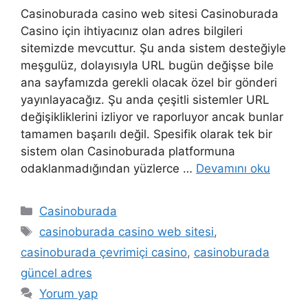
Casinoburada casino web sitesi Casinoburada
Casino için ihtiyacınız olan adres bilgileri
sitemizde mevcuttur. Şu anda sistem desteğiyle
meşgulüz, dolayısıyla URL bugün değişse bile
ana sayfamızda gerekli olacak özel bir gönderi
yayınlayacağız. Şu anda çeşitli sistemler URL
değişikliklerini izliyor ve raporluyor ancak bunlar
tamamen başarılı değil. Spesifik olarak tek bir
sistem olan Casinoburada platformuna
odaklanmadığından yüzlerce …
Devamını oku
Kategoriler
Casinoburada
Etiketler
casinoburada casino web sitesi
,
casinoburada çevrimiçi casino
,
casinoburada
güncel adres
Yorum yap