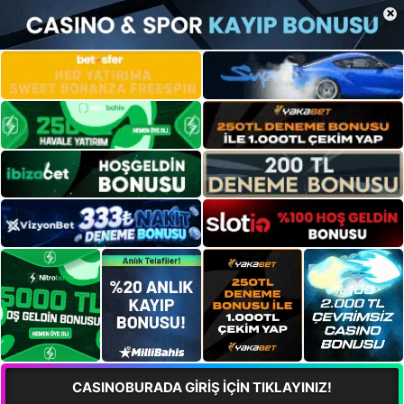
×
CASINOBURADA GİRİŞ İÇİN TIKLAYINIZ!