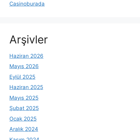
Casinoburada
Arşivler
Haziran 2026
Mayıs 2026
Eylül 2025
Haziran 2025
Mayıs 2025
Şubat 2025
Ocak 2025
Aralık 2024
Kasım 2024