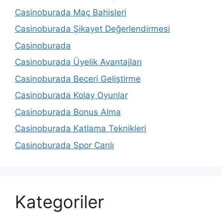
Casinoburada Maç Bahisleri
Casinoburada Şikayet Değerlendirmesi
Casinoburada
Casinoburada Üyelik Avantajları
Casinoburada Beceri Geliştirme
Casinoburada Kolay Oyunlar
Casinoburada Bonus Alma
Casinoburada Katlama Teknikleri
Casinoburada Spor Canlı
Kategoriler