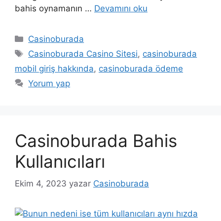
bahis oynamanın …
Devamını oku
Kategoriler
Casinoburada
Etiketler
Casinoburada Casino Sitesi
,
casinoburada
mobil giriş hakkında
,
casinoburada ödeme
Yorum yap
Casinoburada Bahis
Kullanıcıları
Ekim 4, 2023
yazar
Casinoburada