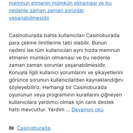
Casinoburada bahis kullanıcıları Casinoburada
para çekme limitlerine tabi olabilir. Bunun
nedeni ise tüm kullanıcıları aynı hızda memnun
etmenin mümkün olmaması ve bu nedenle
zaman zaman sorunlar yaşanabilmesidir.
Konuyla ilgili kullanıcı yorumlarını ve şikayetlerini
görünce sorunun kullanıcılardan kaynaklandığını
söyleyebiliriz. Herhangi bir Casinoburada
oyununun veya programının kurallarını çiğneyen
kullanıcılara yardımcı olmak için canlı destek
hattı mevcuttur. Yardım …
Devamını oku
Kategoriler
Casinoburada