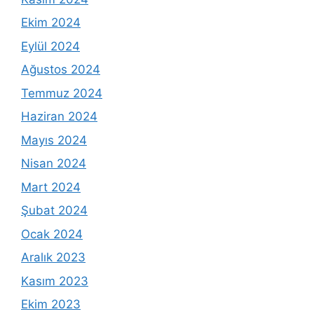
Ekim 2024
Eylül 2024
Ağustos 2024
Temmuz 2024
Haziran 2024
Mayıs 2024
Nisan 2024
Mart 2024
Şubat 2024
Ocak 2024
Aralık 2023
Kasım 2023
Ekim 2023