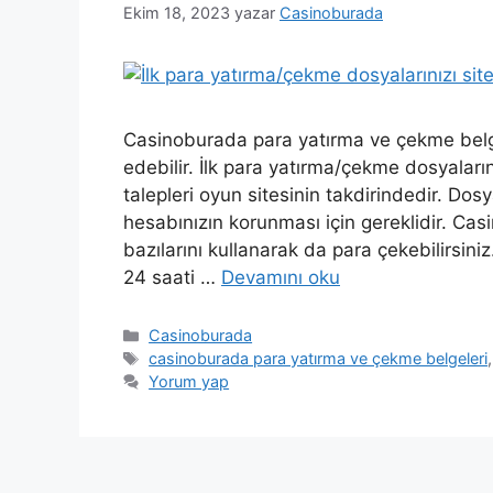
Ekim 18, 2023
yazar
Casinoburada
Casinoburada para yatırma ve çekme belgel
edebilir. İlk para yatırma/çekme dosyaların
talepleri oyun sitesinin takdirindedir. Dos
hesabınızın korunması için gereklidir. Ca
bazılarını kullanarak da para çekebilirsini
24 saati …
Devamını oku
Kategoriler
Casinoburada
Etiketler
casinoburada para yatırma ve çekme belgeleri
Yorum yap