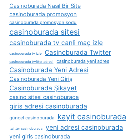
Casinoburada Nasıl Bir Site
casinoburada promosyon
casinoburada promosyon kodu
casinoburada sitesi
casinoburada tv canli maç izle
Casinoburada Twitter
casinoburada tv izle
casinoburada yeni adres
casinoburada twitter adresi
Casinoburada Yeni Adresi
Casinoburada Yeni Giriş
Casinoburada Şikayet
casino sitesi casinoburada
giris adresi casinoburada
kayit casinoburada
güncel casinoburada
yeni adresi casinoburada
twitter casinoburada
yeni giris casinoburada