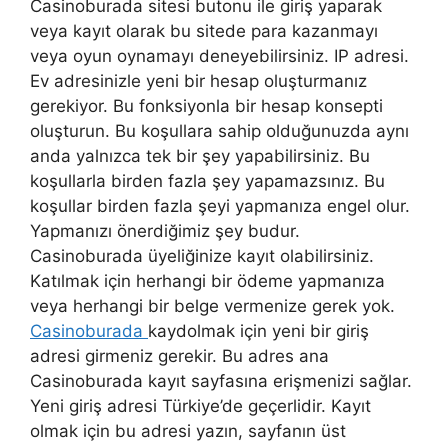
Casinoburada sitesi butonu ile giriş yaparak
veya kayıt olarak bu sitede para kazanmayı
veya oyun oynamayı deneyebilirsiniz. IP adresi.
Ev adresinizle yeni bir hesap oluşturmanız
gerekiyor. Bu fonksiyonla bir hesap konsepti
oluşturun. Bu koşullara sahip olduğunuzda aynı
anda yalnızca tek bir şey yapabilirsiniz. Bu
koşullarla birden fazla şey yapamazsınız. Bu
koşullar birden fazla şeyi yapmanıza engel olur.
Yapmanızı önerdiğimiz şey budur.
Casinoburada üyeliğinize kayıt olabilirsiniz.
Katılmak için herhangi bir ödeme yapmanıza
veya herhangi bir belge vermenize gerek yok.
Casinoburada
kaydolmak için yeni bir giriş
adresi girmeniz gerekir. Bu adres ana
Casinoburada kayıt sayfasına erişmenizi sağlar.
Yeni giriş adresi Türkiye’de geçerlidir. Kayıt
olmak için bu adresi yazın, sayfanın üst