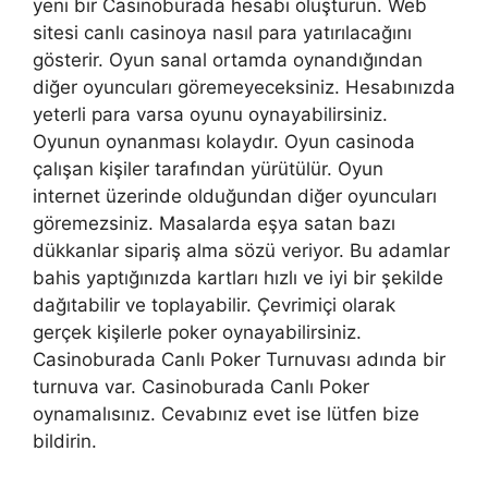
yeni bir Casinoburada hesabı oluşturun. Web
sitesi canlı casinoya nasıl para yatırılacağını
gösterir. Oyun sanal ortamda oynandığından
diğer oyuncuları göremeyeceksiniz. Hesabınızda
yeterli para varsa oyunu oynayabilirsiniz.
Oyunun oynanması kolaydır. Oyun casinoda
çalışan kişiler tarafından yürütülür. Oyun
internet üzerinde olduğundan diğer oyuncuları
göremezsiniz. Masalarda eşya satan bazı
dükkanlar sipariş alma sözü veriyor. Bu adamlar
bahis yaptığınızda kartları hızlı ve iyi bir şekilde
dağıtabilir ve toplayabilir. Çevrimiçi olarak
gerçek kişilerle poker oynayabilirsiniz.
Casinoburada Canlı Poker Turnuvası adında bir
turnuva var. Casinoburada Canlı Poker
oynamalısınız. Cevabınız evet ise lütfen bize
bildirin.