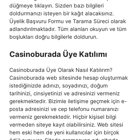
düğmeye tıklayın. Sizden bazı bilgileri
doldurmanızı isteyen bir kağıt alacaksınız.
Üyelik Başvuru Formu ve Tarama Süreci olarak
adlandırılmaktadır. Tüm alanları okuyun ve tüm
boşlukları doğru bilgilerle doldurun.
Casinoburada Üye Katılımı
Casinoburada Üye Olarak Nasıl Katılırım?
Casinoburada web sitesinde hesap oluşturmak
istediğinizde adınızı, soyadınızı, doğum
tarihinizi, cinsiyetinizi ve adresinizi vermeniz
gerekmektedir. Bizimle iletişime geçmek için e-
posta adresinizi ve cep telefonu numaranızı
vermeniz gerekmektedir. Hiçbir kişisel bilgi
vermeden siteye kayıt olabilirsiniz. Web sitesi
hem eski hem de yeni kullanıcılar için birçok