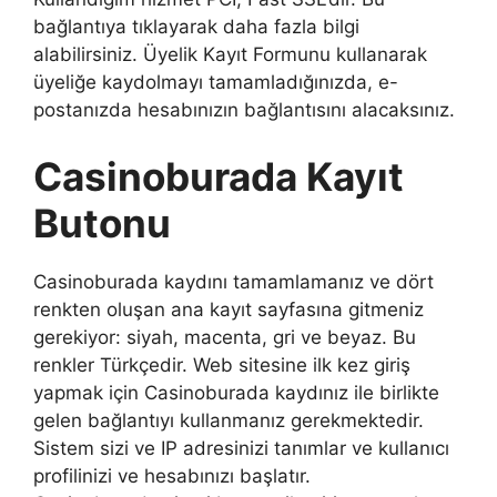
bağlantıya tıklayarak daha fazla bilgi
alabilirsiniz. Üyelik Kayıt Formunu kullanarak
üyeliğe kaydolmayı tamamladığınızda, e-
postanızda hesabınızın bağlantısını alacaksınız.
Casinoburada Kayıt
Butonu
Casinoburada kaydını tamamlamanız ve dört
renkten oluşan ana kayıt sayfasına gitmeniz
gerekiyor: siyah, macenta, gri ve beyaz. Bu
renkler Türkçedir. Web sitesine ilk kez giriş
yapmak için Casinoburada kaydınız ile birlikte
gelen bağlantıyı kullanmanız gerekmektedir.
Sistem sizi ve IP adresinizi tanımlar ve kullanıcı
profilinizi ve hesabınızı başlatır.