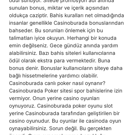
ödül sunuyor. Sitede promosyon adı altında
sunulan bonus, miktar ve içerik açısından
oldukça caziptir. Bahis kuralları net olmadığında
insanlar genellikle Casinoburada bonuslarından
bahseder. Bu sorunları önlemek için bu
talimatları iyice okuyun. Herhangi bir konuda
emin değilseniz. Gece gündüz anında yardım
alabilirsiniz. Bazı bahis siteleri kullanıcılarına
ödül olarak ekstra para vermektedir. Buna
bonus denir. Bonuslar kullanıcıların siteye daha
bağlı hissetmelerine yardımcı olabilir.
Casinoburada canlı poker nasıl oynanır?
Casinoburada Poker sitesi spor bahislerine izin
vermiyor. Onun yerine casino oyunları
oynuyoruz. Casinoburada poker oyunu slot
yerine Casinoburada tarafından geliştirilen bir
casino oyunudur. Bu oyunlar ile casinoda oyun
oynayabilirsiniz. Sorun değil. Bu gerçekten