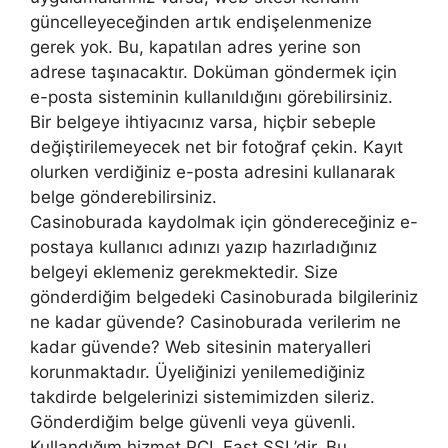
güncelleyeceğinden artık endişelenmenize
gerek yok. Bu, kapatılan adres yerine son
adrese taşınacaktır. Doküman göndermek için
e-posta sisteminin kullanıldığını görebilirsiniz.
Bir belgeye ihtiyacınız varsa, hiçbir sebeple
değiştirilemeyecek net bir fotoğraf çekin. Kayıt
olurken verdiğiniz e-posta adresini kullanarak
belge gönderebilirsiniz.
Casinoburada kaydolmak için göndereceğiniz e-
postaya kullanıcı adınızı yazıp hazırladığınız
belgeyi eklemeniz gerekmektedir. Size
gönderdiğim belgedeki Casinoburada bilgileriniz
ne kadar güvende? Casinoburada verilerim ne
kadar güvende? Web sitesinin materyalleri
korunmaktadır. Üyeliğinizi yenilemediğiniz
takdirde belgelerinizi sistemimizden sileriz.
Gönderdiğim belge güvenli veya güvenli.
Kullandığım hizmet PCI, Fast SSL’dir. Bu