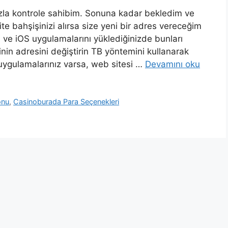
la kontrole sahibim. Sonuna kadar bekledim ve
te bahşişinizi alırsa size yeni bir adres vereceğim
 ve iOS uygulamalarını yüklediğinizde bunları
nin adresini değiştirin TB yöntemini kullanarak
 uygulamalarınız varsa, web sitesi …
Devamını oku
onu
,
Casinoburada Para Seçenekleri