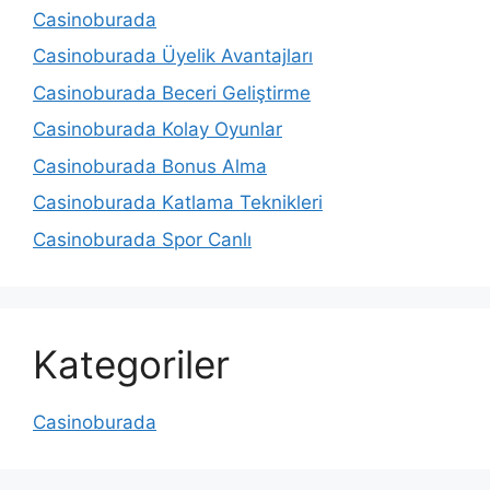
Casinoburada
Casinoburada Üyelik Avantajları
Casinoburada Beceri Geliştirme
Casinoburada Kolay Oyunlar
Casinoburada Bonus Alma
Casinoburada Katlama Teknikleri
Casinoburada Spor Canlı
Kategoriler
Casinoburada