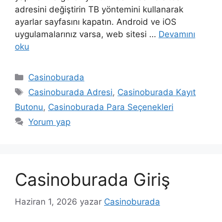
adresini değiştirin TB yöntemini kullanarak
ayarlar sayfasını kapatın. Android ve iOS
uygulamalarınız varsa, web sitesi …
Devamını
oku
Kategoriler
Casinoburada
Etiketler
Casinoburada Adresi
,
Casinoburada Kayıt
Butonu
,
Casinoburada Para Seçenekleri
Yorum yap
Casinoburada Giriş
Haziran 1, 2026
yazar
Casinoburada