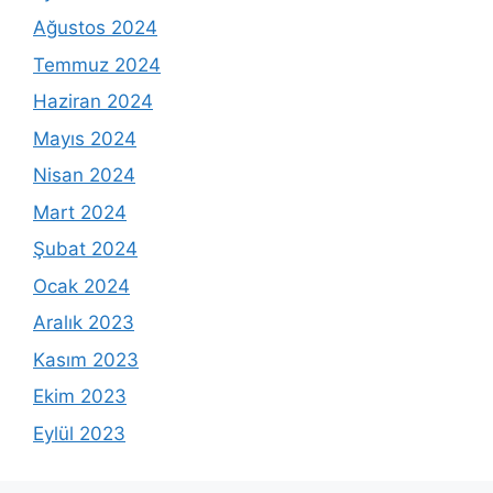
Ağustos 2024
Temmuz 2024
Haziran 2024
Mayıs 2024
Nisan 2024
Mart 2024
Şubat 2024
Ocak 2024
Aralık 2023
Kasım 2023
Ekim 2023
Eylül 2023