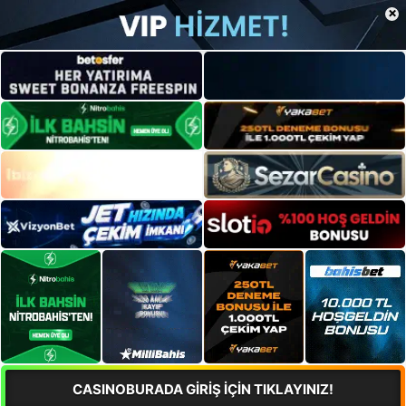
×
CASINOBURADA GİRİŞ İÇİN TIKLAYINIZ!