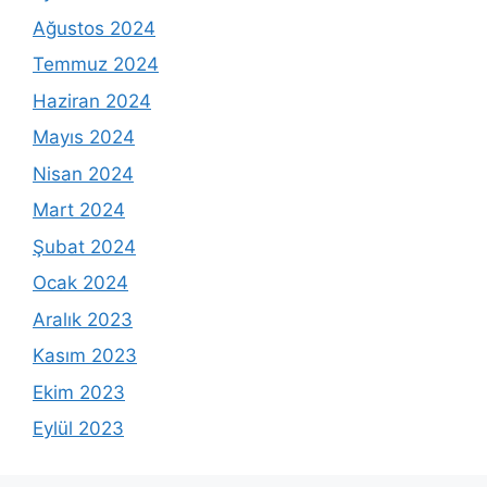
Ağustos 2024
Temmuz 2024
Haziran 2024
Mayıs 2024
Nisan 2024
Mart 2024
Şubat 2024
Ocak 2024
Aralık 2023
Kasım 2023
Ekim 2023
Eylül 2023