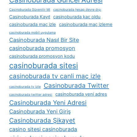
Casinoburada Güncel Adresi
Casinoburada Güvenilir Mi
casinoburada hesap devre dışı
Casinoburada Kayıt
casinoburada kaç oldu
casinoburada maç izle
casinoburada maç izleme
casinoburada mobil uygulama
Casinoburada Nasıl Bir Site
casinoburada promosyon
casinoburada promosyon kodu
casinoburada sitesi
casinoburada tv canli maç izle
Casinoburada Twitter
casinoburada tv izle
casinoburada yeni adres
casinoburada twitter adresi
Casinoburada Yeni Adresi
Casinoburada Yeni Giriş
Casinoburada Şikayet
casino sitesi casinoburada