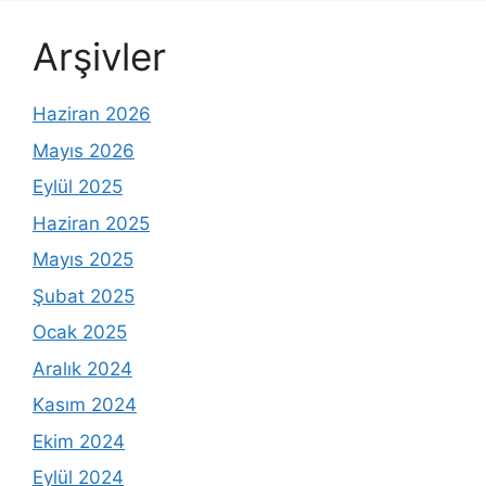
Arşivler
Haziran 2026
Mayıs 2026
Eylül 2025
Haziran 2025
Mayıs 2025
Şubat 2025
Ocak 2025
Aralık 2024
Kasım 2024
Ekim 2024
Eylül 2024