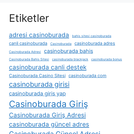
Etiketler
adresi casinoburada
bahis sitesi casinoburada
canli casinoburada
casinoburada adres
Casinoburada
casinoburada bahis
Casinoburada Adresi
Casinoburada Bahis Sitesi
casinoburada blackjack
casinoburada bonus
casinoburada canli destek
Casinoburada Casino Sitesi
casinoburada com
casinoburada girisi
casinoburada giris yap
Casinoburada Giriş
Casinoburada Giriş Adresi
casinoburada güncel adres