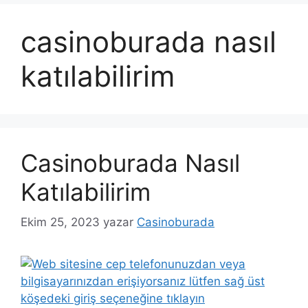
casinoburada nasıl
katılabilirim
Casinoburada Nasıl
Katılabilirim
Ekim 25, 2023
yazar
Casinoburada