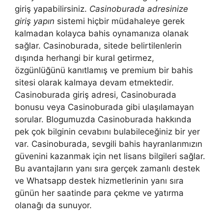
giriş yapabilirsiniz.
Casinoburada adresinize
giriş yapın
sistemi hiçbir müdahaleye gerek
kalmadan kolayca bahis oynamanıza olanak
sağlar. Casinoburada, sitede belirtilenlerin
dışında herhangi bir kural getirmez,
özgünlüğünü kanıtlamış ve premium bir bahis
sitesi olarak kalmaya devam etmektedir.
Casinoburada giriş adresi, Casinoburada
bonusu veya Casinoburada gibi ulaşılamayan
sorular. Blogumuzda Casinoburada hakkında
pek çok bilginin cevabını bulabileceğiniz bir yer
var. Casinoburada, sevgili bahis hayranlarımızın
güvenini kazanmak için net lisans bilgileri sağlar.
Bu avantajların yanı sıra gerçek zamanlı destek
ve Whatsapp destek hizmetlerinin yanı sıra
günün her saatinde para çekme ve yatırma
olanağı da sunuyor.