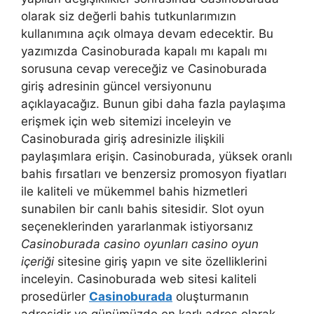
olarak siz değerli bahis tutkunlarımızın
kullanımına açık olmaya devam edecektir. Bu
yazımızda Casinoburada kapalı mı kapalı mı
sorusuna cevap vereceğiz ve Casinoburada
giriş adresinin güncel versiyonunu
açıklayacağız. Bunun gibi daha fazla paylaşıma
erişmek için web sitemizi inceleyin ve
Casinoburada giriş adresinizle ilişkili
paylaşımlara erişin. Casinoburada, yüksek oranlı
bahis fırsatları ve benzersiz promosyon fiyatları
ile kaliteli ve mükemmel bahis hizmetleri
sunabilen bir canlı bahis sitesidir. Slot oyun
seçeneklerinden yararlanmak istiyorsanız
Casinoburada casino oyunları casino oyun
içeriği
sitesine giriş yapın ve site özelliklerini
inceleyin. Casinoburada web sitesi kaliteli
prosedürler
Casinoburada
oluşturmanın
adresidir ve günümüzde en karlı adres olarak