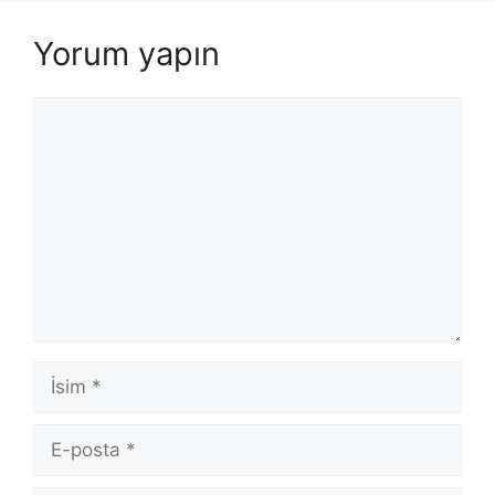
Yorum yapın
Yorum
İsim
E-
posta