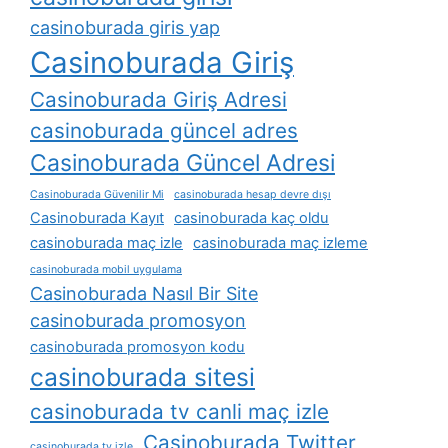
casinoburada giris yap
Casinoburada Giriş
Casinoburada Giriş Adresi
casinoburada güncel adres
Casinoburada Güncel Adresi
Casinoburada Güvenilir Mi
casinoburada hesap devre dışı
Casinoburada Kayıt
casinoburada kaç oldu
casinoburada maç izle
casinoburada maç izleme
casinoburada mobil uygulama
Casinoburada Nasıl Bir Site
casinoburada promosyon
casinoburada promosyon kodu
casinoburada sitesi
casinoburada tv canli maç izle
Casinoburada Twitter
casinoburada tv izle