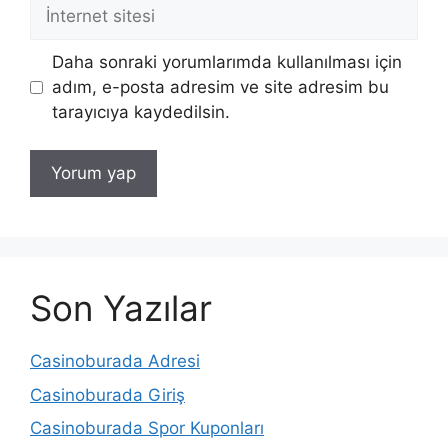
İnternet
sitesi
Daha sonraki yorumlarımda kullanılması için
adım, e-posta adresim ve site adresim bu
tarayıcıya kaydedilsin.
Son Yazılar
Casinoburada Adresi
Casinoburada Giriş
Casinoburada Spor Kuponları