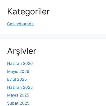
Kategoriler
Casinoburada
Arşivler
Haziran 2026
Mayıs 2026
Eylül 2025
Haziran 2025
Mayıs 2025
Şubat 2025