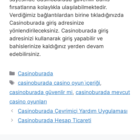
fırsatlarına kolaylıkla ulaşılabilmektedir.
Verdiğimiz bağlantılardan birine tıkladığınızda
Casinoburada giriş adresinize
yönlendirileceksiniz. Casinoburada giriş
adresinizi kullanarak giriş yapabilir ve
bahislerinize kaldığınız yerden devam
edebilirsiniz.
Kategoriler
Casinoburada
Etiketler
casinoburada casino oyun i̇çeriği
,
casinoburada güvenlir mi
,
casinoburada mevcut
casino oyunları
Casinoburada Çevrimiçi Yardım Uygulaması
Casinoburada Hesap Ticareti