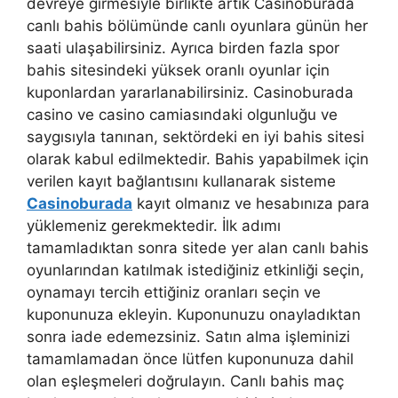
devreye girmesiyle birlikte artık Casinoburada
canlı bahis bölümünde canlı oyunlara günün her
saati ulaşabilirsiniz. Ayrıca birden fazla spor
bahis sitesindeki yüksek oranlı oyunlar için
kuponlardan yararlanabilirsiniz. Casinoburada
casino ve casino camiasındaki olgunluğu ve
saygısıyla tanınan, sektördeki en iyi bahis sitesi
olarak kabul edilmektedir. Bahis yapabilmek için
verilen kayıt bağlantısını kullanarak sisteme
Casinoburada
kayıt olmanız ve hesabınıza para
yüklemeniz gerekmektedir. İlk adımı
tamamladıktan sonra sitede yer alan canlı bahis
oyunlarından katılmak istediğiniz etkinliği seçin,
oynamayı tercih ettiğiniz oranları seçin ve
kuponunuza ekleyin. Kuponunuzu onayladıktan
sonra iade edemezsiniz. Satın alma işleminizi
tamamlamadan önce lütfen kuponunuza dahil
olan eşleşmeleri doğrulayın. Canlı bahis maç