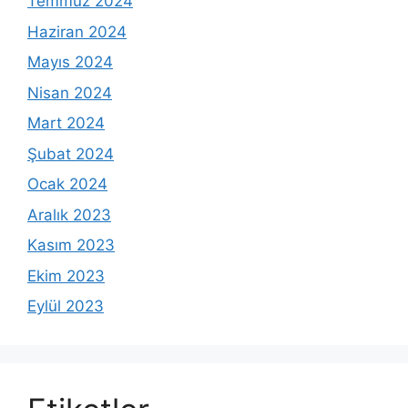
Temmuz 2024
Haziran 2024
Mayıs 2024
Nisan 2024
Mart 2024
Şubat 2024
Ocak 2024
Aralık 2023
Kasım 2023
Ekim 2023
Eylül 2023