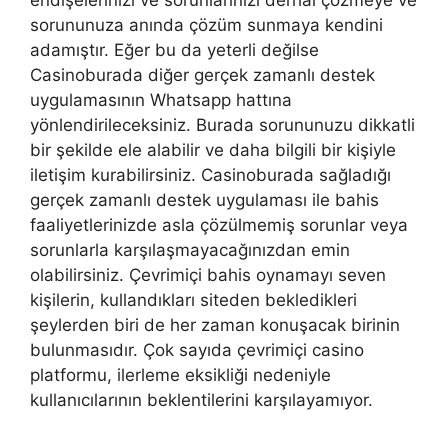
sorununuza anında çözüm sunmaya kendini
adamıştır. Eğer bu da yeterli değilse
Casinoburada diğer gerçek zamanlı destek
uygulamasının Whatsapp hattına
yönlendirileceksiniz. Burada sorununuzu dikkatli
bir şekilde ele alabilir ve daha bilgili bir kişiyle
iletişim kurabilirsiniz. Casinoburada sağladığı
gerçek zamanlı destek uygulaması ile bahis
faaliyetlerinizde asla çözülmemiş sorunlar veya
sorunlarla karşılaşmayacağınızdan emin
olabilirsiniz. Çevrimiçi bahis oynamayı seven
kişilerin, kullandıkları siteden bekledikleri
şeylerden biri de her zaman konuşacak birinin
bulunmasıdır. Çok sayıda çevrimiçi casino
platformu, ilerleme eksikliği nedeniyle
kullanıcılarının beklentilerini karşılayamıyor.