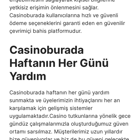
yetkisiz erişimin önlenmesini sağlar.
Casinoburada kullanıcılarına hızlı ve güvenli
ödeme seçeneklerini garanti eden en güvenilir
çevrimiçi bahis platformudur.
Casinoburada
Haftanın Her Günü
Yardım
Casinoburada haftanın her günü yardım
sunmakta ve üyelerimizin ihtiyaçlarını her an
karşılamak için gelişmiş sistemler
uygulamaktadır.Casino tutkunlarına yönelik gece
gündüz çalışmalarımızla oluşturduğumuz güven
ortamı sarsılmaz. Müşterilerimiz uzun yıllardır
bize güveniyorlar ve biz de bu güveni gelecekte