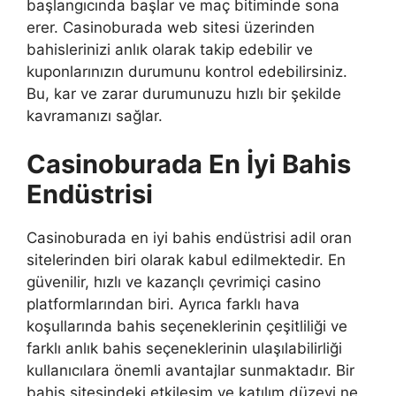
başlangıcında başlar ve maç bitiminde sona
erer. Casinoburada web sitesi üzerinden
bahislerinizi anlık olarak takip edebilir ve
kuponlarınızın durumunu kontrol edebilirsiniz.
Bu, kar ve zarar durumunuzu hızlı bir şekilde
kavramanızı sağlar.
Casinoburada En İyi Bahis
Endüstrisi
Casinoburada en iyi bahis endüstrisi adil oran
sitelerinden biri olarak kabul edilmektedir. En
güvenilir, hızlı ve kazançlı çevrimiçi casino
platformlarından biri. Ayrıca farklı hava
koşullarında bahis seçeneklerinin çeşitliliği ve
farklı anlık bahis seçeneklerinin ulaşılabilirliği
kullanıcılara önemli avantajlar sunmaktadır. Bir
bahis sitesindeki etkileşim ve katılım düzeyi ne