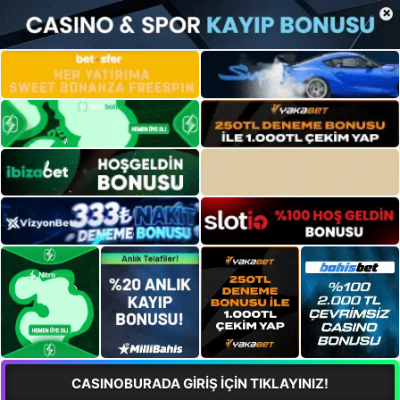
×
CASINOBURADA GİRİŞ İÇİN TIKLAYINIZ!