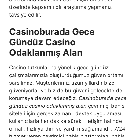
üzerinde kapsamlı bir araştırma yapmanız
tavsiye edilir.
Casinoburada Gece
Gündüz Casino
Odaklanmış Alan
Casino tutkunlarına yönelik gece gündüz
çalışmalarımızla oluşturduğumuz güven ortamı
sarsılmaz. Müşterilerimiz uzun yıllardır bize
güveniyorlar ve biz de bu güveni gelecekte de
korumaya devam edeceğiz.
Casinoburada gece
gündüz casino odaklanmış alan
çevrimiçi bahis
siteleri için gerçek zamanlı destek uygulaması,
kullanıcılarla her dakika sürekli iletişim halinde
olmalı, hızlı yardım ve yardım sağlamalıdır. 7/24
hizmet veren çevrimiçi bahis platformları, bahis