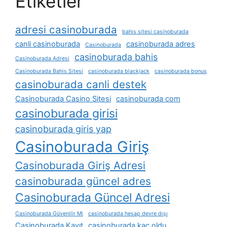
Etiketler
adresi casinoburada
bahis sitesi casinoburada
canli casinoburada
casinoburada adres
Casinoburada
casinoburada bahis
Casinoburada Adresi
Casinoburada Bahis Sitesi
casinoburada blackjack
casinoburada bonus
casinoburada canli destek
Casinoburada Casino Sitesi
casinoburada com
casinoburada girisi
casinoburada giris yap
Casinoburada Giriş
Casinoburada Giriş Adresi
casinoburada güncel adres
Casinoburada Güncel Adresi
Casinoburada Güvenilir Mi
casinoburada hesap devre dışı
Casinoburada Kayıt
casinoburada kaç oldu