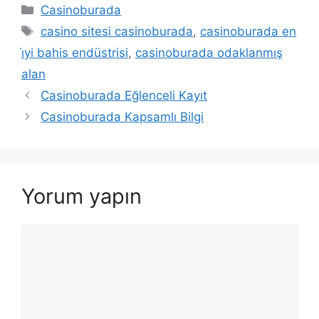
Kategoriler
Casinoburada
Etiketler
casino sitesi casinoburada
,
casinoburada en
i̇yi bahis endüstrisi
,
casinoburada odaklanmış
alan
Casinoburada Eğlenceli Kayıt
Casinoburada Kapsamlı Bilgi
Yorum yapın
Yorum