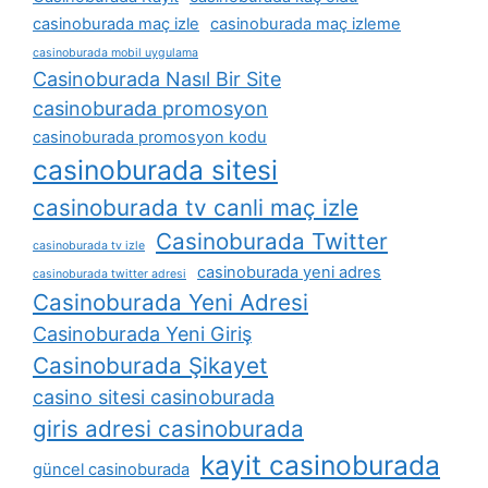
casinoburada maç izle
casinoburada maç izleme
casinoburada mobil uygulama
Casinoburada Nasıl Bir Site
casinoburada promosyon
casinoburada promosyon kodu
casinoburada sitesi
casinoburada tv canli maç izle
Casinoburada Twitter
casinoburada tv izle
casinoburada yeni adres
casinoburada twitter adresi
Casinoburada Yeni Adresi
Casinoburada Yeni Giriş
Casinoburada Şikayet
casino sitesi casinoburada
giris adresi casinoburada
kayit casinoburada
güncel casinoburada