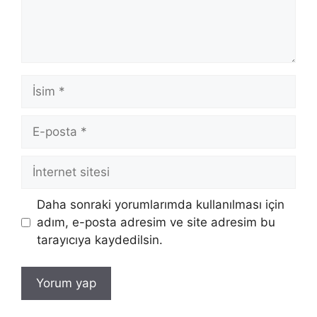
İsim
E-
posta
İnternet
sitesi
Daha sonraki yorumlarımda kullanılması için
adım, e-posta adresim ve site adresim bu
tarayıcıya kaydedilsin.