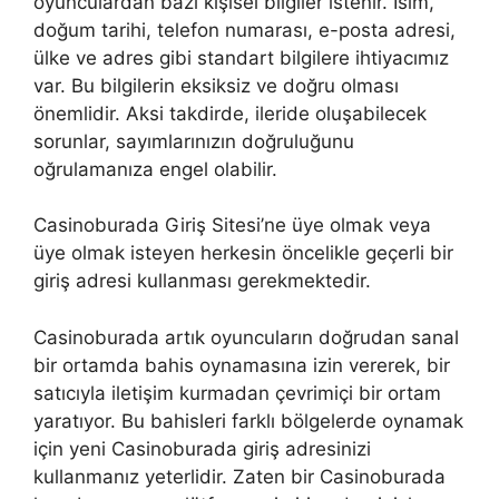
oyunculardan bazı kişisel bilgiler istenir. İsim,
doğum tarihi, telefon numarası, e-posta adresi,
ülke ve adres gibi standart bilgilere ihtiyacımız
var. Bu bilgilerin eksiksiz ve doğru olması
önemlidir. Aksi takdirde, ileride oluşabilecek
sorunlar, sayımlarınızın doğruluğunu
oğrulamanıza engel olabilir.
Casinoburada Giriş Sitesi’ne üye olmak veya
üye olmak isteyen herkesin öncelikle geçerli bir
giriş adresi kullanması gerekmektedir.
Casinoburada artık oyuncuların doğrudan sanal
bir ortamda bahis oynamasına izin vererek, bir
satıcıyla iletişim kurmadan çevrimiçi bir ortam
yaratıyor. Bu bahisleri farklı bölgelerde oynamak
için yeni Casinoburada giriş adresinizi
kullanmanız yeterlidir. Zaten bir Casinoburada