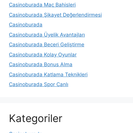
Casinoburada Maç Bahisleri
Casinoburada Şikayet Değerlendirmesi
Casinoburada
Casinoburada Üyelik Avantajları
Casinoburada Beceri Geliştirme
Casinoburada Kolay Oyunlar
Casinoburada Bonus Alma
Casinoburada Katlama Teknikleri
Casinoburada Spor Canlı
Kategoriler