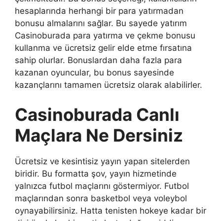
hesaplarında herhangi bir para yatırmadan
bonusu almalarını sağlar. Bu sayede yatırım
Casinoburada para yatırma ve çekme bonusu
kullanma ve ücretsiz gelir elde etme fırsatına
sahip olurlar. Bonuslardan daha fazla para
kazanan oyuncular, bu bonus sayesinde
kazançlarını tamamen ücretsiz olarak alabilirler.
Casinoburada Canlı
Maçlara Ne Dersiniz
Ücretsiz ve kesintisiz yayın yapan sitelerden
biridir. Bu formatta şov, yayın hizmetinde
yalnızca futbol maçlarını göstermiyor. Futbol
maçlarından sonra basketbol veya voleybol
oynayabilirsiniz. Hatta tenisten hokeye kadar bir