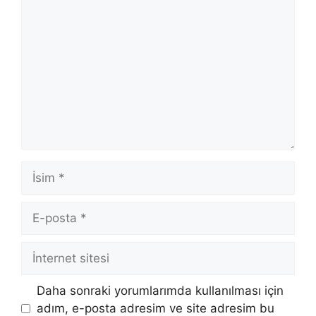
Yorum
İsim
E-
posta
İnternet
sitesi
Daha sonraki yorumlarımda kullanılması için
adım, e-posta adresim ve site adresim bu