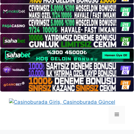
İçeriğe
atla
Menü