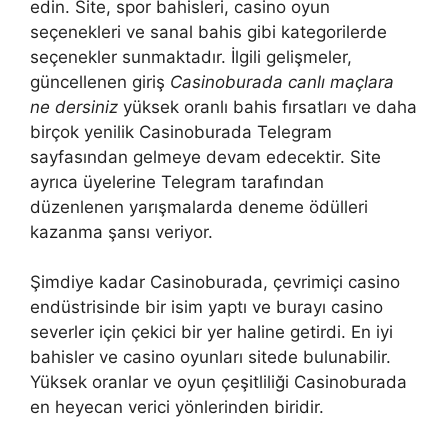
edin. Site, spor bahisleri, casino oyun
seçenekleri ve sanal bahis gibi kategorilerde
seçenekler sunmaktadır. İlgili gelişmeler,
güncellenen giriş
Casinoburada canlı maçlara
ne dersiniz
yüksek oranlı bahis fırsatları ve daha
birçok yenilik Casinoburada Telegram
sayfasından gelmeye devam edecektir. Site
ayrıca üyelerine Telegram tarafından
düzenlenen yarışmalarda deneme ödülleri
kazanma şansı veriyor.
Şimdiye kadar Casinoburada, çevrimiçi casino
endüstrisinde bir isim yaptı ve burayı casino
severler için çekici bir yer haline getirdi. En iyi
bahisler ve casino oyunları sitede bulunabilir.
Yüksek oranlar ve oyun çeşitliliği Casinoburada
en heyecan verici yönlerinden biridir.