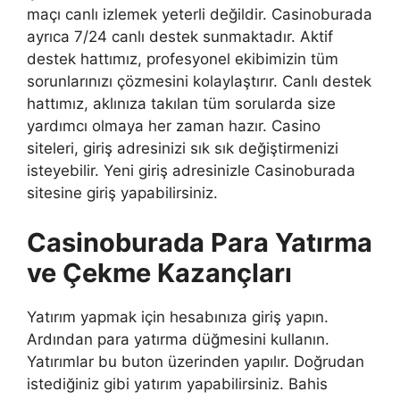
maçı canlı izlemek yeterli değildir. Casinoburada
ayrıca 7/24 canlı destek sunmaktadır. Aktif
destek hattımız, profesyonel ekibimizin tüm
sorunlarınızı çözmesini kolaylaştırır. Canlı destek
hattımız, aklınıza takılan tüm sorularda size
yardımcı olmaya her zaman hazır. Casino
siteleri, giriş adresinizi sık sık değiştirmenizi
isteyebilir. Yeni giriş adresinizle Casinoburada
sitesine giriş yapabilirsiniz.
Casinoburada Para Yatırma
ve Çekme Kazançları
Yatırım yapmak için hesabınıza giriş yapın.
Ardından para yatırma düğmesini kullanın.
Yatırımlar bu buton üzerinden yapılır. Doğrudan
istediğiniz gibi yatırım yapabilirsiniz. Bahis