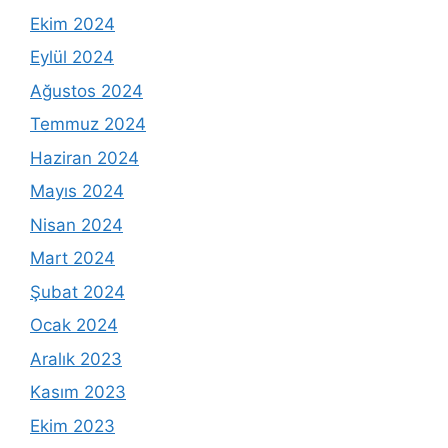
Ekim 2024
Eylül 2024
Ağustos 2024
Temmuz 2024
Haziran 2024
Mayıs 2024
Nisan 2024
Mart 2024
Şubat 2024
Ocak 2024
Aralık 2023
Kasım 2023
Ekim 2023