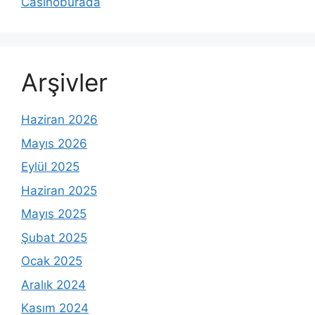
Casinoburada
Arşivler
Haziran 2026
Mayıs 2026
Eylül 2025
Haziran 2025
Mayıs 2025
Şubat 2025
Ocak 2025
Aralık 2024
Kasım 2024