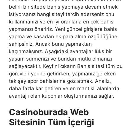
belirli bir sitede bahis yapmaya devam etmek
istiyorsanız hangi siteyi tercih ederseniz onu
kullanmanızı ve en iyi oranlarla en çok bahis
yapmanızı öneririz. Yeni güncel girişlere bahis
yapma ve kasadan ek para alma özgürlüğüne
sahipsiniz. Ancak bunu yapmaktan
kaçınmalısınız. Aşağıdaki avantajlar lüks bir
yaşam sürmenizi ve bundan mutlu olmanızı
sağlayacaktır. Keyfini çıkarın Bahis sitesi tüm bu
görevleri yerine getirirken, yapmanız gereken
tek şey spor bahislerine göz atmak. Analiz,
daha fazla kar getiren ve en mantıklı alanlarda
avantajlı olan kuponlar oluşturmamızı sağlar.
Casinoburada Web
Sitesinin Tüm İçeriği