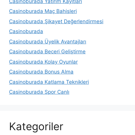
Casinoburada Yatırım Kayıtları
Casinoburada Maç Bahisleri
Casinoburada Şikayet Değerlendirmesi
Casinoburada
Casinoburada Üyelik Avantajları
Casinoburada Beceri Geliştirme
Casinoburada Kolay Oyunlar
Casinoburada Bonus Alma
Casinoburada Katlama Teknikleri
Casinoburada Spor Canlı
Kategoriler