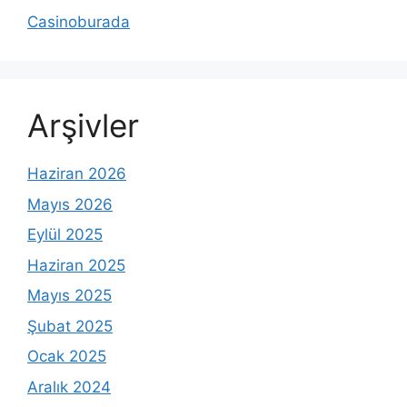
Casinoburada
Arşivler
Haziran 2026
Mayıs 2026
Eylül 2025
Haziran 2025
Mayıs 2025
Şubat 2025
Ocak 2025
Aralık 2024