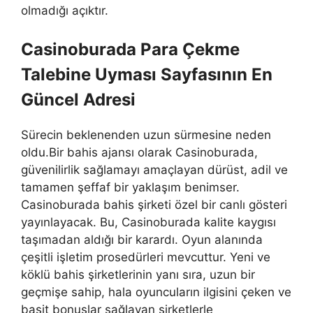
olmadığı açıktır.
Casinoburada Para Çekme
Talebine Uyması Sayfasının En
Güncel Adresi
Sürecin beklenenden uzun sürmesine neden
oldu.Bir bahis ajansı olarak Casinoburada,
güvenilirlik sağlamayı amaçlayan dürüst, adil ve
tamamen şeffaf bir yaklaşım benimser.
Casinoburada bahis şirketi özel bir canlı gösteri
yayınlayacak. Bu, Casinoburada kalite kaygısı
taşımadan aldığı bir karardı. Oyun alanında
çeşitli işletim prosedürleri mevcuttur. Yeni ve
köklü bahis şirketlerinin yanı sıra, uzun bir
geçmişe sahip, hala oyuncuların ilgisini çeken ve
basit bonuslar sağlayan şirketlerle