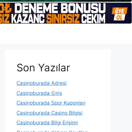
Son Yazılar
Casinoburada Adresi
Casinoburada Giriş
Casinoburada Spor Kuponları
Casinoburada Casino Bilgisi
Casinoburada Bilgi Erişimi