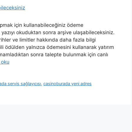
apmak için kullanabileceğiniz ödeme
yazıyı okuduktan sonra arşive ulaşabileceksiniz.
rihler ve limitler hakkında daha fazla bilgi
gili ödülden yalnızca ödemesini kullanarak yatırım
tamamladıktan sonra talepte bulunmak için canlı
 oku
da servis sağlayıcısı
,
casinoburada yeni adres