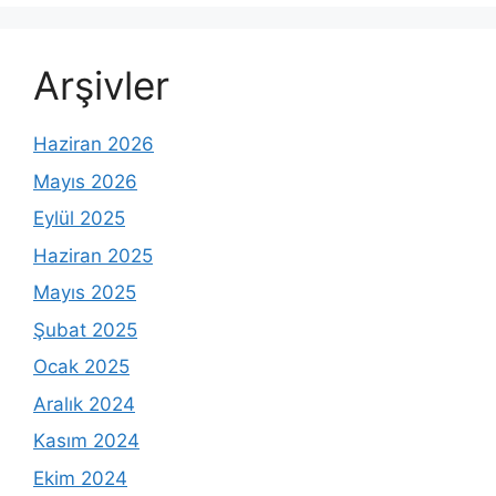
Arşivler
Haziran 2026
Mayıs 2026
Eylül 2025
Haziran 2025
Mayıs 2025
Şubat 2025
Ocak 2025
Aralık 2024
Kasım 2024
Ekim 2024