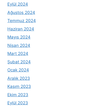
Eylül 2024
Ağustos 2024
Temmuz 2024
Haziran 2024
Mayıs 2024
Nisan 2024
Mart 2024
Şubat 2024
Ocak 2024
Aralık 2023
Kasım 2023
Ekim 2023
Eylül 2023