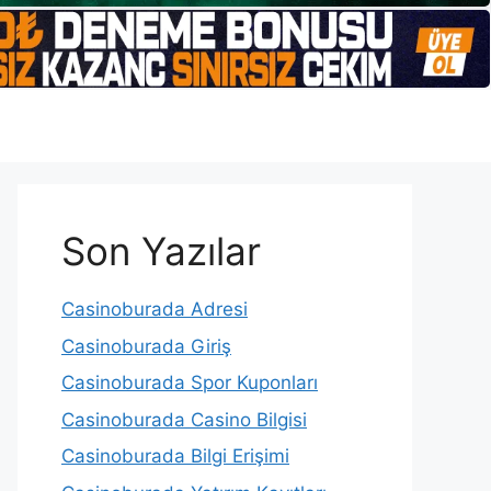
Son Yazılar
Casinoburada Adresi
Casinoburada Giriş
Casinoburada Spor Kuponları
Casinoburada Casino Bilgisi
Casinoburada Bilgi Erişimi