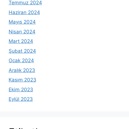
Temmuz 2024
Haziran 2024
Mayıs 2024
Nisan 2024
Mart 2024
Şubat 2024
Ocak 2024
Aralık 2023
Kasım 2023
Ekim 2023
Eylül 2023