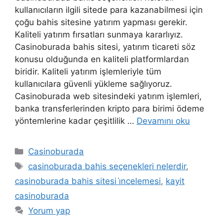
kullanıcıların ilgili sitede para kazanabilmesi için
çoğu bahis sitesine yatırım yapması gerekir.
Kaliteli yatırım fırsatları sunmaya kararlıyız.
Casinoburada bahis sitesi, yatırım ticareti söz
konusu olduğunda en kaliteli platformlardan
biridir. Kaliteli yatırım işlemleriyle tüm
kullanıcılara güvenli yükleme sağlıyoruz.
Casinoburada web sitesindeki yatırım işlemleri,
banka transferlerinden kripto para birimi ödeme
yöntemlerine kadar çeşitlilik …
Devamını oku
Kategoriler
Casinoburada
Etiketler
casinoburada bahis seçenekleri nelerdir
,
casinoburada bahis sitesi i̇ncelemesi
,
kayit
casinoburada
Yorum yap