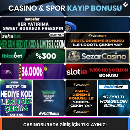
×
CASINOBURADA GİRİŞ İÇİN TIKLAYINIZ!