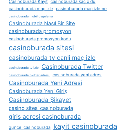
Casinoburada Kayıt
casinoburada kaç oldu
casinoburada maç izle
casinoburada maç izleme
casinoburada mobil uygulama
Casinoburada Nasıl Bir Site
casinoburada promosyon
casinoburada promosyon kodu
casinoburada sitesi
casinoburada tv canli maç izle
Casinoburada Twitter
casinoburada tv izle
casinoburada yeni adres
casinoburada twitter adresi
Casinoburada Yeni Adresi
Casinoburada Yeni Giriş
Casinoburada Şikayet
casino sitesi casinoburada
giris adresi casinoburada
kayit casinoburada
güncel casinoburada