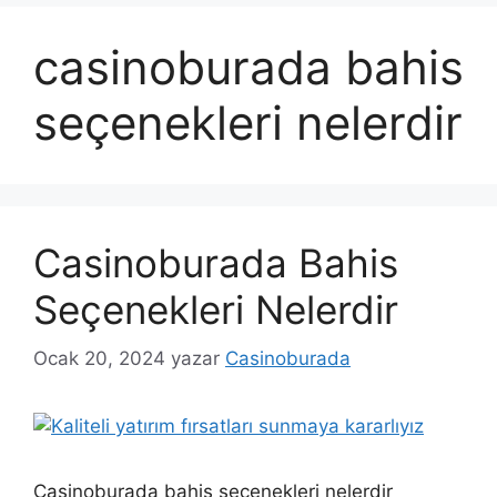
casinoburada bahis
seçenekleri nelerdir
Casinoburada Bahis
Seçenekleri Nelerdir
Ocak 20, 2024
yazar
Casinoburada
Casinoburada bahis seçenekleri nelerdir