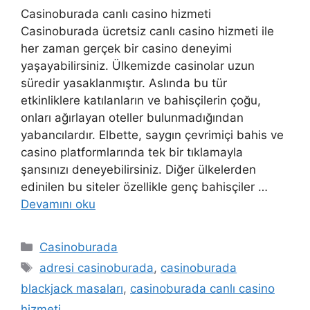
Casinoburada canlı casino hizmeti
Casinoburada ücretsiz canlı casino hizmeti ile
her zaman gerçek bir casino deneyimi
yaşayabilirsiniz. Ülkemizde casinolar uzun
süredir yasaklanmıştır. Aslında bu tür
etkinliklere katılanların ve bahisçilerin çoğu,
onları ağırlayan oteller bulunmadığından
yabancılardır. Elbette, saygın çevrimiçi bahis ve
casino platformlarında tek bir tıklamayla
şansınızı deneyebilirsiniz. Diğer ülkelerden
edinilen bu siteler özellikle genç bahisçiler …
Devamını oku
Kategoriler
Casinoburada
Etiketler
adresi casinoburada
,
casinoburada
blackjack masaları
,
casinoburada canlı casino
hizmeti