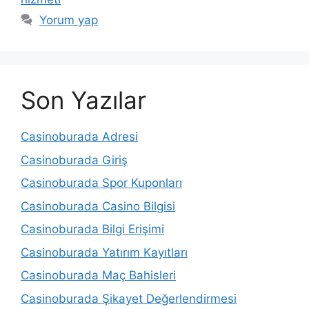
Yorum yap
Son Yazılar
Casinoburada Adresi
Casinoburada Giriş
Casinoburada Spor Kuponları
Casinoburada Casino Bilgisi
Casinoburada Bilgi Erişimi
Casinoburada Yatırım Kayıtları
Casinoburada Maç Bahisleri
Casinoburada Şikayet Değerlendirmesi