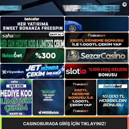
×
CASINOBURADA GİRİŞ İÇİN TIKLAYINIZ!