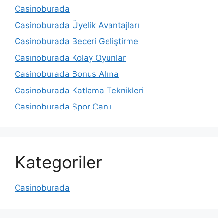
Casinoburada
Casinoburada Üyelik Avantajları
Casinoburada Beceri Geliştirme
Casinoburada Kolay Oyunlar
Casinoburada Bonus Alma
Casinoburada Katlama Teknikleri
Casinoburada Spor Canlı
Kategoriler
Casinoburada