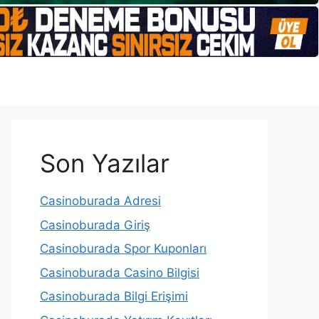
Son Yazılar
Casinoburada Adresi
Casinoburada Giriş
Casinoburada Spor Kuponları
Casinoburada Casino Bilgisi
Casinoburada Bilgi Erişimi