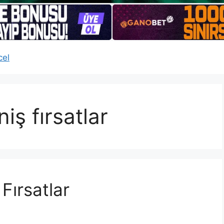
ş fırsatlar
Fırsatlar