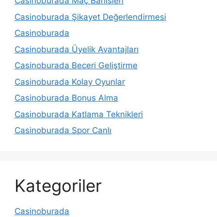
Casinoburada Maç Bahisleri
Casinoburada Şikayet Değerlendirmesi
Casinoburada
Casinoburada Üyelik Avantajları
Casinoburada Beceri Geliştirme
Casinoburada Kolay Oyunlar
Casinoburada Bonus Alma
Casinoburada Katlama Teknikleri
Casinoburada Spor Canlı
Kategoriler
Casinoburada