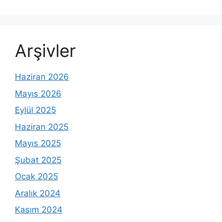
Arşivler
Haziran 2026
Mayıs 2026
Eylül 2025
Haziran 2025
Mayıs 2025
Şubat 2025
Ocak 2025
Aralık 2024
Kasım 2024