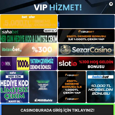
×
CASINOBURADA GİRİŞ İÇİN TIKLAYINIZ!