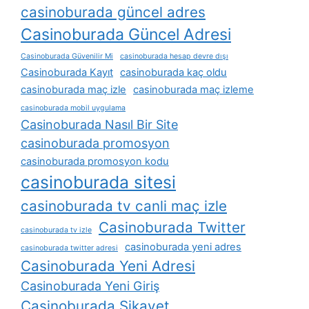
casinoburada güncel adres
Casinoburada Güncel Adresi
Casinoburada Güvenilir Mi
casinoburada hesap devre dışı
Casinoburada Kayıt
casinoburada kaç oldu
casinoburada maç izle
casinoburada maç izleme
casinoburada mobil uygulama
Casinoburada Nasıl Bir Site
casinoburada promosyon
casinoburada promosyon kodu
casinoburada sitesi
casinoburada tv canli maç izle
Casinoburada Twitter
casinoburada tv izle
casinoburada yeni adres
casinoburada twitter adresi
Casinoburada Yeni Adresi
Casinoburada Yeni Giriş
Casinoburada Şikayet