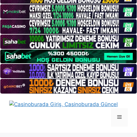
İçeriğe
atla
Menü