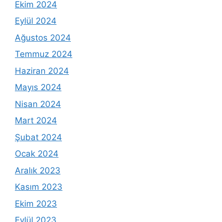
Ekim 2024
Eylül 2024
Ağustos 2024
Temmuz 2024
Haziran 2024
Mayıs 2024
Nisan 2024
Mart 2024
Şubat 2024
Ocak 2024
Aralık 2023
Kasım 2023
Ekim 2023
Eylül 2023