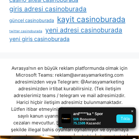
giris adresi casinoburada
kayit casinoburada
güncel casinoburada
yeni adresi casinoburada
twitter casinoburada
yeni giris casinoburada
Avrasya'nın en büyük reklam platformunda olmak için
Microsoft Teams:
reklam@avrasyamarketing.com
adresimizden veya Telegram: @Avrasyamarketing
adresimizden irtibat kurabilirsiniz. (Tek iletişim
adreslerimiz teams / telegram ve mail adresimizdir.
Harici hiçbir iletişim adresimiz bulunmamaktadır.
Lütfen itibar etmeyiniz.) Türkiye yasalarına göre 7258
sayılı kanun uyarınca yasa dışı bahis oynamanın
cezaları mevcuttur. Şu an bulunduğunuz site hiç bir
şekilde illegal bahis oyunları oynatmıyor ve oynamaya
aracı olmuyordur.
casinoper
|
gobahis
|
chamadaslot
|