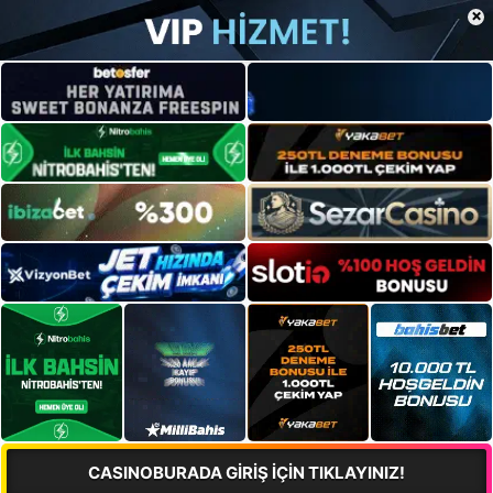
×
CASINOBURADA GİRİŞ İÇİN TIKLAYINIZ!