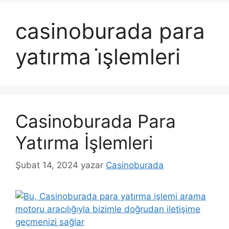
casinoburada para
yatırma i̇şlemleri
Casinoburada Para
Yatırma İşlemleri
Şubat 14, 2024
yazar
Casinoburada