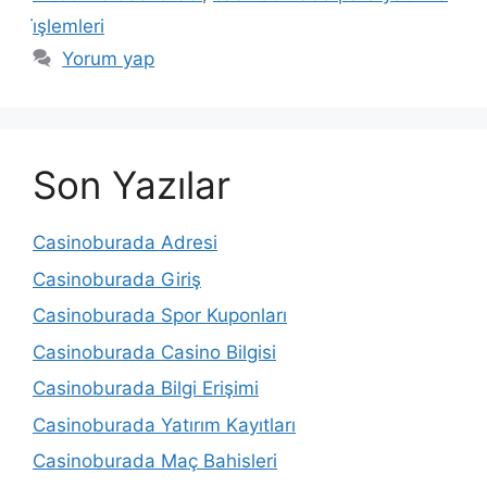
i̇şlemleri
Yorum yap
Son Yazılar
Casinoburada Adresi
Casinoburada Giriş
Casinoburada Spor Kuponları
Casinoburada Casino Bilgisi
Casinoburada Bilgi Erişimi
Casinoburada Yatırım Kayıtları
Casinoburada Maç Bahisleri