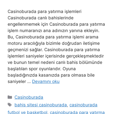
Casinoburada para yatırma işlemleri
Casinoburada canlı bahislerinde
engellenmemek için Casinoburada para yatırma
işlem numaranızı ana adınızın yanına ekleyin.
Bu, Casinoburada para yatırma işlemi arama
motoru aracılığıyla bizimle doğrudan iletişime
geçmenizi sağlar. Casinoburada para yatırma
işlemleri saniyeler içerisinde gerçekleşmektedir
ve bunun temel nedeni canlı bahis bölümünde
başlatılan spor oyunlarıdır. Oyuna
başladığınızda kasanızda para olmasa bile
saniyeler …
Devamını oku
Kategoriler
Casinoburada
Etiketler
bahis sitesi casinoburada
,
casinoburada
futbol ve basketbol
,
casinoburada para yatırma