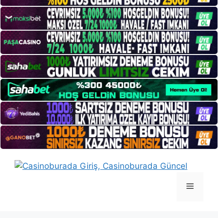
İçeriğe
atla
Menü