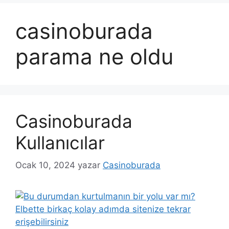
casinoburada
parama ne oldu
Casinoburada
Kullanıcılar
Ocak 10, 2024
yazar
Casinoburada