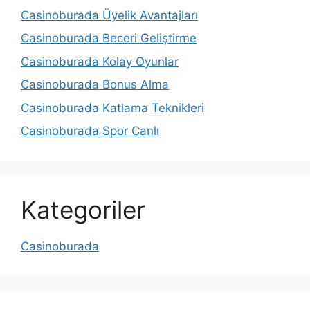
Casinoburada Üyelik Avantajları
Casinoburada Beceri Geliştirme
Casinoburada Kolay Oyunlar
Casinoburada Bonus Alma
Casinoburada Katlama Teknikleri
Casinoburada Spor Canlı
Kategoriler
Casinoburada