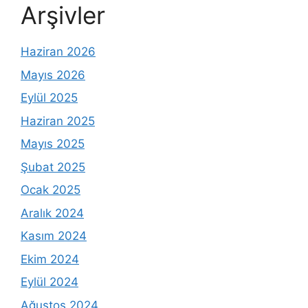
Arşivler
Haziran 2026
Mayıs 2026
Eylül 2025
Haziran 2025
Mayıs 2025
Şubat 2025
Ocak 2025
Aralık 2024
Kasım 2024
Ekim 2024
Eylül 2024
Ağustos 2024