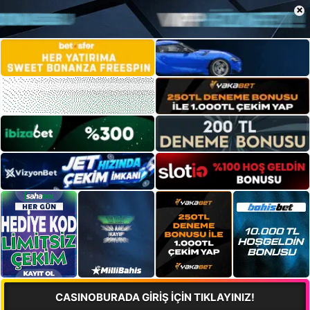
×
CASINOBURADA GİRİŞ İÇİN TIKLAYINIZ!