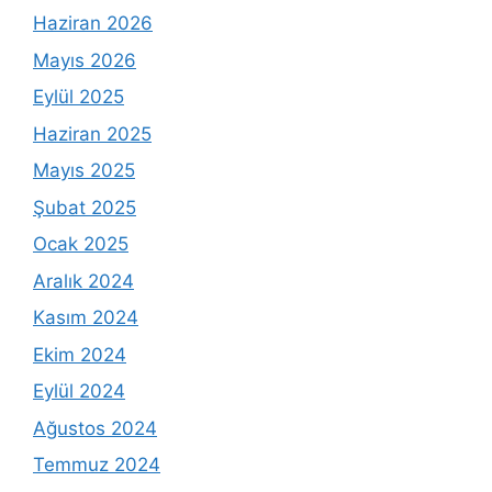
Haziran 2026
Mayıs 2026
Eylül 2025
Haziran 2025
Mayıs 2025
Şubat 2025
Ocak 2025
Aralık 2024
Kasım 2024
Ekim 2024
Eylül 2024
Ağustos 2024
Temmuz 2024