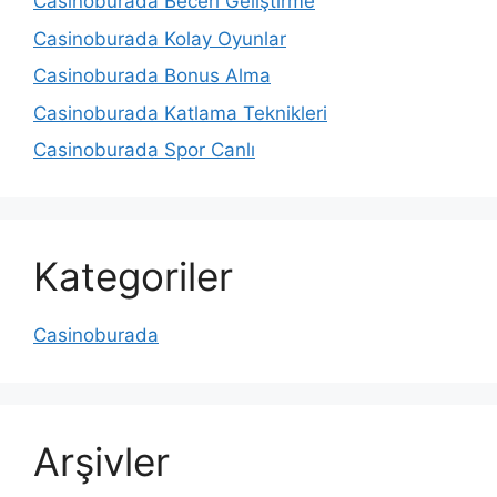
Casinoburada Beceri Geliştirme
Casinoburada Kolay Oyunlar
Casinoburada Bonus Alma
Casinoburada Katlama Teknikleri
Casinoburada Spor Canlı
Kategoriler
Casinoburada
Arşivler