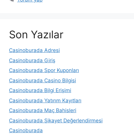
Son Yazılar
Casinoburada Adresi
Casinoburada Giriş
Casinoburada Spor Kuponları
Casinoburada Casino Bilgisi
Casinoburada Bilgi Erişimi
Casinoburada Yatırım Kayıtları
Casinoburada Maç Bahisleri
Casinoburada Şikayet Değerlendirmesi
Casinoburada