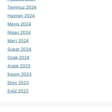
Temmuz 2024
Haziran 2024
Mayıs 2024
Nisan 2024
Mart 2024
Şubat 2024
Ocak 2024
Aralık 2023
Kasım 2023
Ekim 2023
Eylül 2023