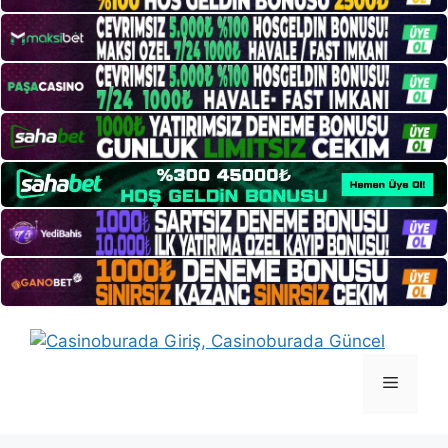
İçeriğe
atla
Menü