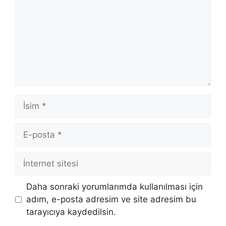
İsim
E-
posta
İnternet
sitesi
Daha sonraki yorumlarımda kullanılması için
adım, e-posta adresim ve site adresim bu
tarayıcıya kaydedilsin.