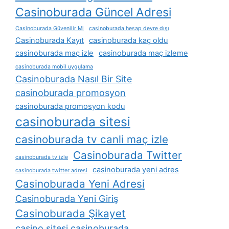
Casinoburada Güncel Adresi
Casinoburada Güvenilir Mi
casinoburada hesap devre dışı
Casinoburada Kayıt
casinoburada kaç oldu
casinoburada maç izle
casinoburada maç izleme
casinoburada mobil uygulama
Casinoburada Nasıl Bir Site
casinoburada promosyon
casinoburada promosyon kodu
casinoburada sitesi
casinoburada tv canli maç izle
Casinoburada Twitter
casinoburada tv izle
casinoburada yeni adres
casinoburada twitter adresi
Casinoburada Yeni Adresi
Casinoburada Yeni Giriş
Casinoburada Şikayet
casino sitesi casinoburada