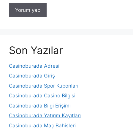
Son Yazılar
Casinoburada Adresi
Casinoburada Giriş
Casinoburada Spor Kuponları
Casinoburada Casino Bilgisi
Casinoburada Bilgi Erişimi
Casinoburada Yatırım Kayıtları
Casinoburada Maç Bahisleri