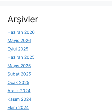
Arşivler
Haziran 2026
Mayıs 2026
Eylül 2025
Haziran 2025
Mayıs 2025
Şubat 2025
Ocak 2025
Aralık 2024
Kasım 2024
Ekim 2024