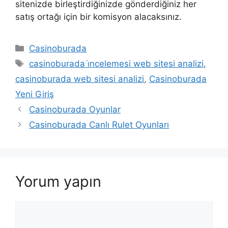
sitenizde birleştirdiğinizde gönderdiğiniz her
satış ortağı için bir komisyon alacaksınız.
Kategoriler
Casinoburada
Etiketler
casinoburada i̇ncelemesi web sitesi analizi
,
casinoburada web sitesi analizi
,
Casinoburada
Yeni Giriş
Casinoburada Oyunlar
Casinoburada Canlı Rulet Oyunları
Yorum yapın
Yorum