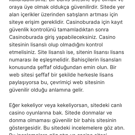
oraya üye olmak oldukça güvenilirdir. Sitede yer
alan içerikler üzerinden satışların artması için
siteye erişim gereklidir. Casinoburada için kayıt
güvenlik kontrolünü tamamladıktan sonra
Casinoburada giriş yapabileceksiniz. Casino
sitesinin lisanslı olup olmadığını kontrol
etmelisiniz. Site lisanslı ise, sitenin lisansı lisans
numarası ile eşleşmelidir. Bahisçilerin lisansları
konusunda şeffaf olduğundan emin olun. Bir
web sitesi şeffaf bir şekilde herkesle lisans
paylaşıyorsa bu, çevrimiçi web sitesinin
güvenilir olduğu anlamına gelir.
Eğer kekeliyor veya kekeliyorsan, sitedeki canlı
casino oyunlarına bak. Sitede donmalar ve
donma olmaması güvenilir bir bahis sitesinin
göstergesidir. Bu sitedeki incelemelere göz atın.