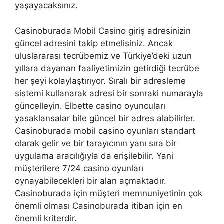
yaşayacaksınız.
Casinoburada Mobil Casino giriş adresinizin
güncel adresini takip etmelisiniz. Ancak
uluslararası tecrübemiz ve Türkiye’deki uzun
yıllara dayanan faaliyetimizin getirdiği tecrübe
her şeyi kolaylaştırıyor. Sıralı bir adresleme
sistemi kullanarak adresi bir sonraki numarayla
güncelleyin. Elbette casino oyuncuları
yasaklansalar bile güncel bir adres alabilirler.
Casinoburada mobil casino oyunları standart
olarak gelir ve bir tarayıcının yanı sıra bir
uygulama aracılığıyla da erişilebilir. Yani
müşterilere 7/24 casino oyunları
oynayabilecekleri bir alan açmaktadır.
Casinoburada için müşteri memnuniyetinin çok
önemli olması Casinoburada itibarı için en
önemli kriterdir.