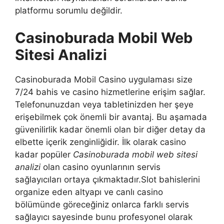
platformu sorumlu değildir.
Casinoburada Mobil Web
Sitesi Analizi
Casinoburada Mobil Casino uygulaması size
7/24 bahis ve casino hizmetlerine erişim sağlar.
Telefonunuzdan veya tabletinizden her şeye
erişebilmek çok önemli bir avantaj. Bu aşamada
güvenilirlik kadar önemli olan bir diğer detay da
elbette içerik zenginliğidir. İlk olarak casino
kadar popüler
Casinoburada mobil web sitesi
analizi
olan casino oyunlarının servis
sağlayıcıları ortaya çıkmaktadır.Slot bahislerini
organize eden altyapı ve canlı casino
bölümünde göreceğiniz onlarca farklı servis
sağlayıcı sayesinde bunu profesyonel olarak