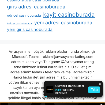
giris adresi casinoburada
kayit casinoburada
güncel casinoburada
yeni adresi casinoburada
twitter casinoburada
yeni giris casinoburada
Avrasya'nın en büyük reklam platformunda olmak için
Microsoft Teams:
reklam@avrasyamarketing.com
adresimizden veya Telegram: @Avrasyamarketing
adresimizden irtibat kurabilirsiniz. (Tek iletişim
adreslerimiz teams / telegram ve mail adresimizdir.
Harici hiçbir iletişim adresimiz bulunmamaktadır.
Lütfen itibar etmeyiniz.) Türkiye yasalarına göre 7258
sayılı kanun uyarınca yasa dışı bahis oynamanın
cezaları mevcuttur. Şu an bulunduğunuz site hiç bir
şekilde illegal bahis oyunları oynatmıyor ve oynamaya
aracı olmuyordur.
casinoper
|
gobahis
|
chamadaslot
|