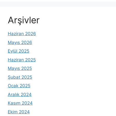
Arşivler
Haziran 2026
Mayıs 2026
Eylül 2025
Haziran 2025
Mayıs 2025
Şubat 2025
Ocak 2025
Aralık 2024
Kasım 2024
Ekim 2024