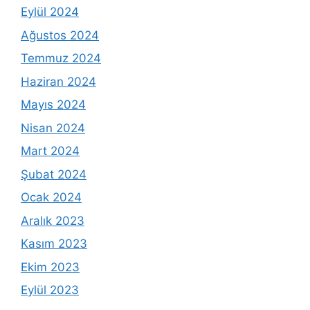
Eylül 2024
Ağustos 2024
Temmuz 2024
Haziran 2024
Mayıs 2024
Nisan 2024
Mart 2024
Şubat 2024
Ocak 2024
Aralık 2023
Kasım 2023
Ekim 2023
Eylül 2023