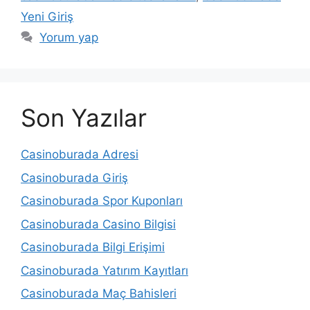
Yeni Giriş
Yorum yap
Son Yazılar
Casinoburada Adresi
Casinoburada Giriş
Casinoburada Spor Kuponları
Casinoburada Casino Bilgisi
Casinoburada Bilgi Erişimi
Casinoburada Yatırım Kayıtları
Casinoburada Maç Bahisleri