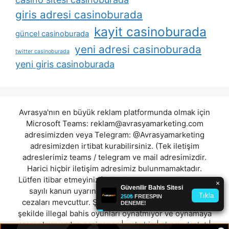
giris adresi casinoburada
kayit casinoburada
güncel casinoburada
yeni adresi casinoburada
twitter casinoburada
yeni giris casinoburada
Avrasya'nın en büyük reklam platformunda olmak için
Microsoft Teams:
reklam@avrasyamarketing.com
adresimizden veya Telegram: @Avrasyamarketing
adresimizden irtibat kurabilirsiniz. (Tek iletişim
adreslerimiz teams / telegram ve mail adresimizdir.
Harici hiçbir iletişim adresimiz bulunmamaktadır.
Lütfen itibar etmeyiniz.) Türkiye yasalarına göre 7258
sayılı kanun uyarınca yasa dışı bahis oynamanın
cezaları mevcuttur. Şu an bulunduğunuz site hiç bir
şekilde illegal bahis oyunları oynatmıyor ve oynamaya
aracı olmuyordur.
casinoper
|
gobahis
|
chamadaslot
|