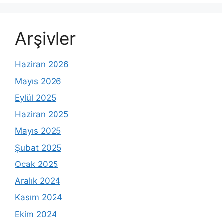
Arşivler
Haziran 2026
Mayıs 2026
Eylül 2025
Haziran 2025
Mayıs 2025
Şubat 2025
Ocak 2025
Aralık 2024
Kasım 2024
Ekim 2024