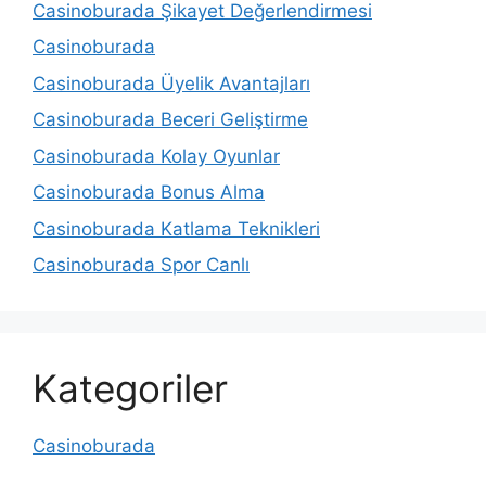
Casinoburada Şikayet Değerlendirmesi
Casinoburada
Casinoburada Üyelik Avantajları
Casinoburada Beceri Geliştirme
Casinoburada Kolay Oyunlar
Casinoburada Bonus Alma
Casinoburada Katlama Teknikleri
Casinoburada Spor Canlı
Kategoriler
Casinoburada