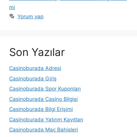
mi
Yorum yap
Son Yazılar
Casinoburada Adresi
Casinoburada Giriş
Casinoburada Spor Kuponları
Casinoburada Casino Bilgisi
Casinoburada Bilgi Erişimi
Casinoburada Yatırım Kayıtları
Casinoburada Maç Bahisleri