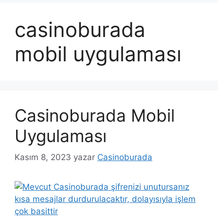
casinoburada
mobil uygulaması
Casinoburada Mobil
Uygulaması
Kasım 8, 2023
yazar
Casinoburada