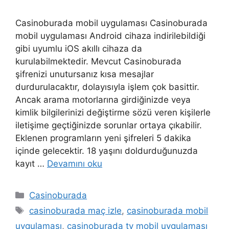
Casinoburada mobil uygulaması Casinoburada
mobil uygulaması Android cihaza indirilebildiği
gibi uyumlu iOS akıllı cihaza da
kurulabilmektedir. Mevcut Casinoburada
şifrenizi unutursanız kısa mesajlar
durdurulacaktır, dolayısıyla işlem çok basittir.
Ancak arama motorlarına girdiğinizde veya
kimlik bilgilerinizi değiştirme sözü veren kişilerle
iletişime geçtiğinizde sorunlar ortaya çıkabilir.
Eklenen programların yeni şifreleri 5 dakika
içinde gelecektir. 18 yaşını doldurduğunuzda
kayıt …
Devamını oku
Kategoriler
Casinoburada
Etiketler
casinoburada maç izle
,
casinoburada mobil
uygulaması
,
casinoburada tv mobil uygulaması