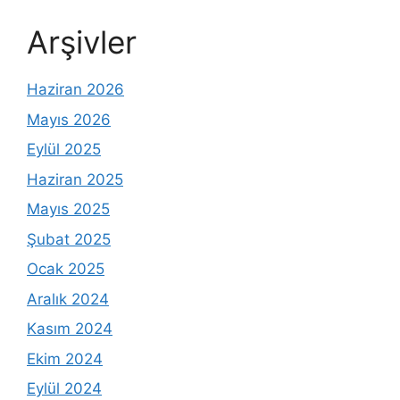
Arşivler
Haziran 2026
Mayıs 2026
Eylül 2025
Haziran 2025
Mayıs 2025
Şubat 2025
Ocak 2025
Aralık 2024
Kasım 2024
Ekim 2024
Eylül 2024