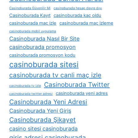
Casinoburada Güvenilir Mi
casinoburada hesap devre dışı
Casinoburada Kayıt
casinoburada kaç oldu
casinoburada maç izle
casinoburada maç izleme
casinoburada mobil uygulama
Casinoburada Nasıl Bir Site
casinoburada promosyon
casinoburada promosyon kodu
casinoburada sitesi
casinoburada tv canli maç izle
Casinoburada Twitter
casinoburada tv izle
casinoburada yeni adres
casinoburada twitter adresi
Casinoburada Yeni Adresi
Casinoburada Yeni Giriş
Casinoburada Şikayet
casino sitesi casinoburada
giris adresi casinoburada