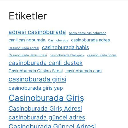
Etiketler
adresi casinoburada
bahis sitesi casinoburada
canli casinoburada
casinoburada adres
Casinoburada
casinoburada bahis
Casinoburada Adresi
Casinoburada Bahis Sitesi
casinoburada blackjack
casinoburada bonus
casinoburada canli destek
Casinoburada Casino Sitesi
casinoburada com
casinoburada girisi
casinoburada giris yap
Casinoburada Giriş
Casinoburada Giriş Adresi
casinoburada güncel adres
Casinoburada Güncel Adresi