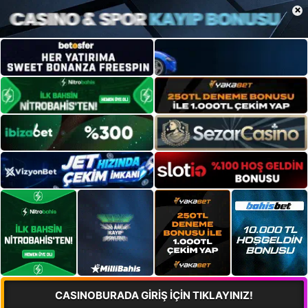
×
CASINOBURADA GİRİŞ İÇİN TIKLAYINIZ!